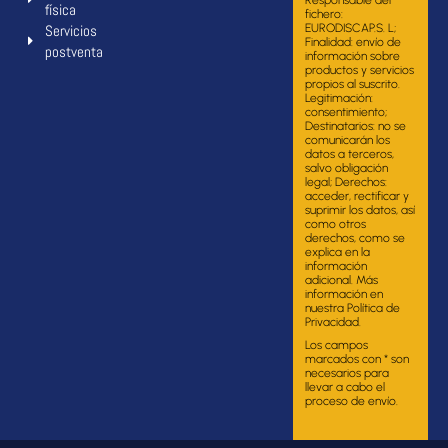
física
fichero:
Servicios
EURODISCAP.S. L;
Finalidad: envío de
postventa
información sobre
productos y servicios
propios al suscrito.
Legitimación:
consentimiento;
Destinatarios: no se
comunicarán los
datos a terceros,
salvo obligación
legal; Derechos:
acceder, rectificar y
suprimir los datos, así
como otros
derechos, como se
explica en la
información
adicional. Más
información en
nuestra Política de
Privacidad.
Los campos
marcados con * son
necesarios para
llevar a cabo el
proceso de envío.