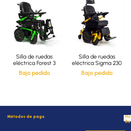
Silla de ruedas
Silla de ruedas
eléctrica Forest 3
eléctrica Sigma 230
Bajo pedido
Bajo pedido
Métodos de pago
Ho
De