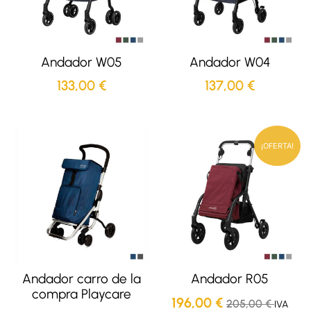
Andador W05
Andador W04
133,00
€
137,00
€
¡OFERTA!
Andador carro de la
Andador R05
compra Playcare
196,00
€
205,00
€
IVA