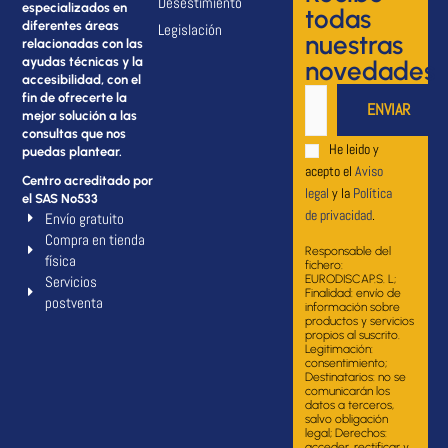
Desestimiento
especializados en
todas
diferentes áreas
Legislación
nuestras
relacionadas con las
ayudas técnicas y la
novedades
accesibilidad, con el
fin de ofrecerte la
mejor solución a las
consultas que nos
He leido y
puedas plantear.
acepto el
Aviso
Centro acreditado por
legal
y la
Política
el SAS Nº533
de privacidad
.
Envío gratuito
Compra en tienda
Responsable del
física
fichero:
Servicios
EURODISCAP.S. L;
Finalidad: envío de
postventa
información sobre
productos y servicios
propios al suscrito.
Legitimación:
consentimiento;
Destinatarios: no se
comunicarán los
datos a terceros,
salvo obligación
legal; Derechos:
acceder, rectificar y