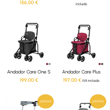
156,00
€
incluido
Andador Care One S
Andador Care Plus
199,00
€
197,00
€
IVA incluido
El
El
El
El
¡OFERTA!
¡OFERTA!
precio
precio
precio
precio