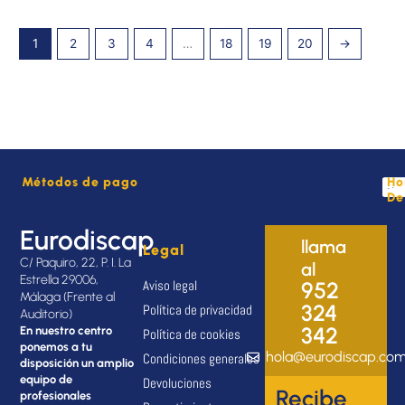
1
2
3
4
…
18
19
20
→
Métodos de pago
Ho
De
Eurodiscap
llama
Legal
C/ Paquiro, 22, P. I. La
al
Estrella 29006,
Aviso legal
952
Málaga (Frente al
324
Política de privacidad
Auditorio)
342
En nuestro centro
Política de cookies
ponemos a tu
hola@eurodiscap.co
Condiciones generales
disposición un amplio
equipo de
Devoluciones
Recibe
profesionales