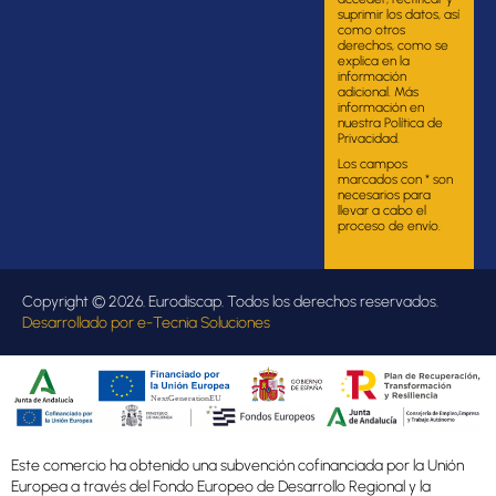
suprimir los datos, así
como otros
derechos, como se
explica en la
información
adicional. Más
información en
nuestra Política de
Privacidad.
Los campos
marcados con * son
necesarios para
llevar a cabo el
proceso de envío.
Copyright © 2026. Eurodiscap. Todos los derechos reservados.
Desarrollado por
e-Tecnia Soluciones
Este comercio ha obtenido una subvención cofinanciada por la Unión
Europea a través del Fondo Europeo de Desarrollo Regional y la