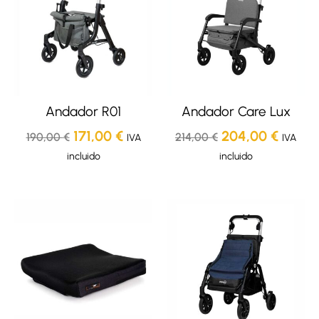
original
actual
original
actual
era:
es:
era:
es:
190,00 €.
171,00 €.
214,00 €.
204,00
Andador R01
Andador Care Lux
171,00
€
204,00
€
190,00
€
214,00
€
IVA
IVA
incluido
incluido