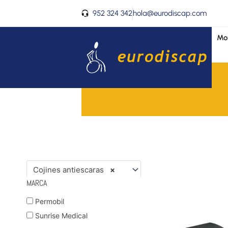
Ir
952 324 342
hola@eurodiscap.com
al
contenido
Mov
Cojines antiescaras
×
MARCA
Permobil
Sunrise Medical