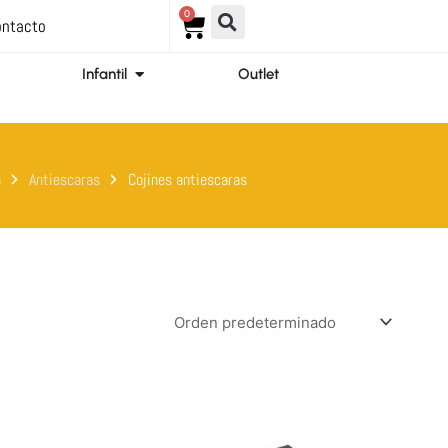
0
Carrito
ntacto
ir Ortopedia
Abrir Infantil
Infantil
Outlet
a
Antiescaras
Cojines antiescaras