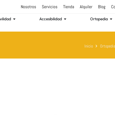
Nosotros
Servicios
Tienda
Alquiler
Blog
Co
Abrir Movilidad
Abrir Accesibilidad
Abr
ilidad
Accesibilidad
Ortopedia
Inicio
Ortopedi