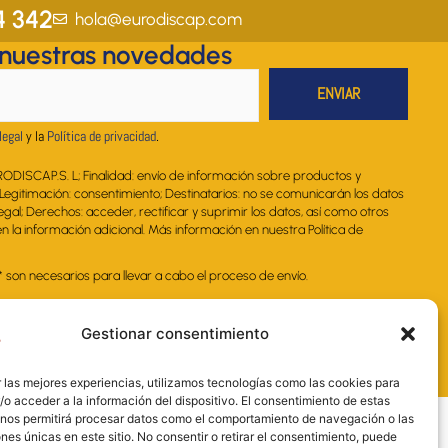
a
b
e
u
s
4 342
hola@eurodiscap.com
g
o
d
b
a
 nuestras novedades
r
o
i
e
p
a
k
n
p
m
legal
y la
Política de privacidad
.
RODISCAP.S. L; Finalidad: envío de información sobre productos y
. Legitimación: consentimiento; Destinatarios: no se comunicarán los datos
legal; Derechos: acceder, rectificar y suprimir los datos, así como otros
 la información adicional. Más información en nuestra Política de
on necesarios para llevar a cabo el proceso de envío.
Gestionar consentimiento
 las mejores experiencias, utilizamos tecnologías como las cookies para
o acceder a la información del dispositivo. El consentimiento de estas
 nos permitirá procesar datos como el comportamiento de navegación o las
ones únicas en este sitio. No consentir o retirar el consentimiento, puede