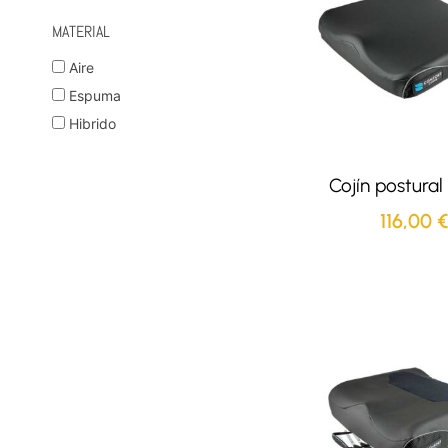
MATERIAL
Aire
Espuma
Hibrido
Cojín postural
116,00
€