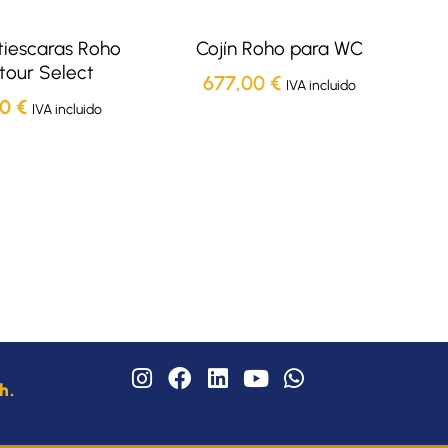
tiescaras Roho
Cojín Roho para WC
tour Select
677,00
€
IVA incluido
00
€
IVA incluido
I
F
L
Y
W
h.
n
a
i
o
h
s
c
n
u
a
t
e
k
t
t