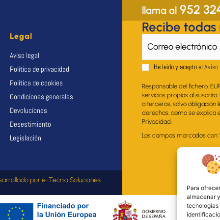
952 32
llama al
Recibe todas
Legal
Aviso legal
He leido y acepto el
Aviso 
Política de privacidad
Política de cookies
Responsable del fichero: EU
servicios propios al suscrito
Condiciones generales
a terceros, salvo obligación 
Devoluciones
derechos, como se explica en
Privacidad.
Desestimiento
Los campos marcados con * s
Legislación
sarrollado por
e-Tecnia Soluciones
Para ofrecer
almacenar y/
tecnologías
identificaci