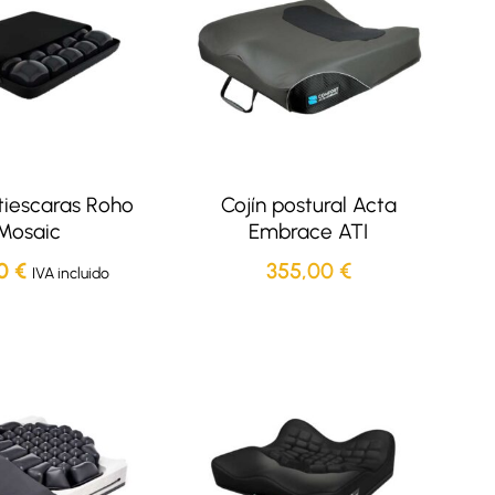
tiescaras Roho
Cojín postural Acta
Mosaic
Embrace ATI
70
€
355,00
€
IVA incluido