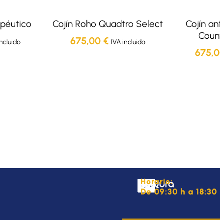
apéutico
Cojín Roho Quadtro Select
Cojín an
Coun
675,00
€
incluido
IVA incluido
675,
Horario:
De 09:30 h a 18:30 