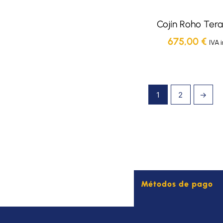
Cojín Roho Ter
675,00
€
IVA 
1
2
→
Métodos de pago