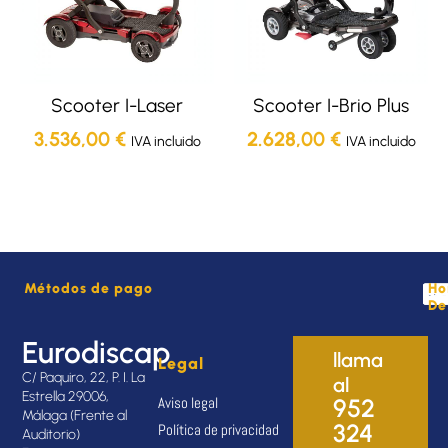
Scooter I-Laser
Scooter I-Brio Plus
3.536,00
€
2.628,00
€
IVA incluido
IVA incluido
Métodos de pago
Ho
De
Eurodiscap
llama
Legal
C/ Paquiro, 22, P. I. La
al
Estrella 29006,
Aviso legal
952
Málaga (Frente al
324
Política de privacidad
Auditorio)