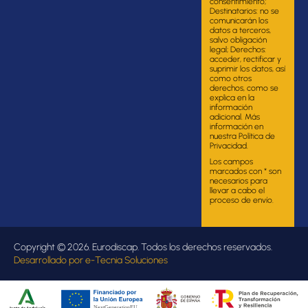
consentimiento;
Destinatarios: no se
comunicarán los
datos a terceros,
salvo obligación
legal; Derechos:
acceder, rectificar y
suprimir los datos, así
como otros
derechos, como se
explica en la
información
adicional. Más
información en
nuestra Política de
Privacidad.
Los campos
marcados con * son
necesarios para
llevar a cabo el
proceso de envío.
Copyright © 2026. Eurodiscap. Todos los derechos reservados.
Desarrollado por
e-Tecnia Soluciones