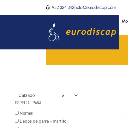
Ir
952 324 342
hola@eurodiscap.com
al
contenido
Mov
Calzado
×
ESPECIAL PARA
Normal
Dedos de garra - martillo