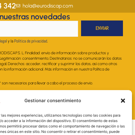
a
b
e
u
s
4 342
hola@eurodiscap.com
g
o
d
b
a
 nuestras novedades
r
o
i
e
p
a
k
n
p
m
legal
y la
Política de privacidad
.
RODISCAP.S. L; Finalidad: envío de información sobre productos y
. Legitimación: consentimiento; Destinatarios: no se comunicarán los datos
legal; Derechos: acceder, rectificar y suprimir los datos, así como otros
 la información adicional. Más información en nuestra Política de
on necesarios para llevar a cabo el proceso de envío.
Gestionar consentimiento
 las mejores experiencias, utilizamos tecnologías como las cookies para
o acceder a la información del dispositivo. El consentimiento de estas
 nos permitirá procesar datos como el comportamiento de navegación o las
ones únicas en este sitio. No consentir o retirar el consentimiento, puede