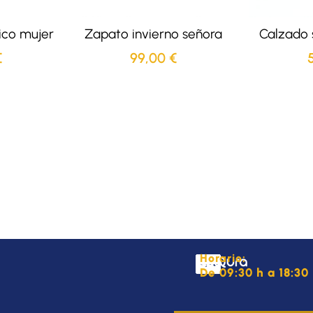
ico mujer
Zapato invierno señora
Calzado s
€
99,00
€
Horario:
De 09:30 h a 18:30 