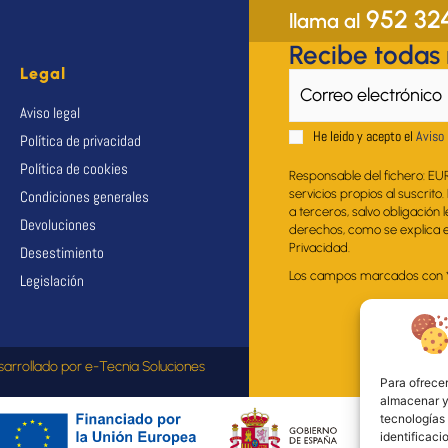
952 32
llama al
Recibe todas
Legal
Aviso legal
He leido y acepto el
Aviso 
Política de privacidad
Política de cookies
Responsable del fichero: EU
servicios propios al suscrito
Condiciones generales
a terceros, salvo obligación 
Devoluciones
derechos, como se explica en
Privacidad.
Desestimiento
Los campos marcados con * s
Legislación
sarrollado por
e-Tecnia Soluciones
Para ofrecer
almacenar y/
tecnologías
identificaci