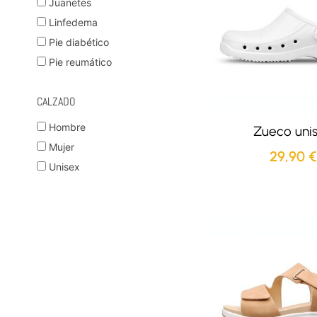
Juanetes
Linfedema
Pie diabético
Pie reumático
CALZADO
Hombre
Zueco uni
Mujer
29,90
€
Unisex