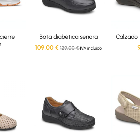
cierre
Bota diabética señora
Calzado 
e
109,00
€
129,00
€
IVA incluido