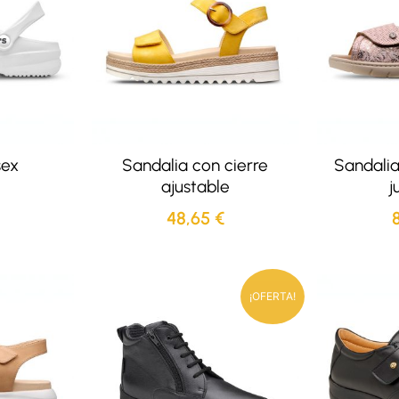
sex
Sandalia con cierre
Sandalia
ajustable
j
48,65
€
¡OFERTA!