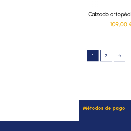
Calzado ortopéd
109,00
1
2
→
Métodos de pago