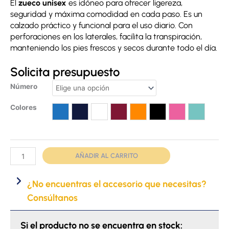
El
zueco unisex
es idóneo para ofrecer ligereza,
seguridad y máxima comodidad en cada paso. Es un
calzado práctico y funcional para el uso diario. Con
perforaciones en los laterales, facilita la transpiración,
manteniendo los pies frescos y secos durante todo el día.
Solicita presupuesto
Zueco
Número
unisex
Colores
cantidad
Azul
Azul marino
Blanco
Burdeos
Naranja
Negro
Rosa
Turquesa
AÑADIR AL CARRITO
¿No encuentras el accesorio que necesitas?
Consúltanos
Si el producto no se encuentra en stock: