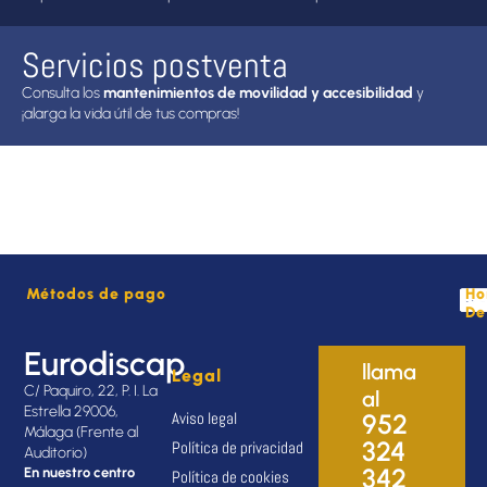
Servicios postventa
Consulta los
mantenimientos de movilidad y accesibilidad
y
¡alarga la vida útil de tus compras!
Métodos de pago
Ho
De
Eurodiscap
llama
Legal
C/ Paquiro, 22, P. I. La
al
Estrella 29006,
Aviso legal
952
Málaga (Frente al
324
Política de privacidad
Auditorio)
342
En nuestro centro
Política de cookies