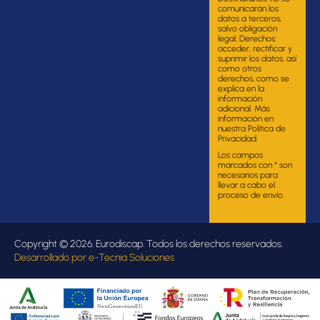
comunicarán los
datos a terceros,
salvo obligación
legal; Derechos:
acceder, rectificar y
suprimir los datos, así
como otros
derechos, como se
explica en la
información
adicional. Más
información en
nuestra Política de
Privacidad.
Los campos
marcados con * son
necesarios para
llevar a cabo el
proceso de envío.
Copyright © 2026. Eurodiscap. Todos los derechos reservados.
Desarrollado por
e-Tecnia Soluciones