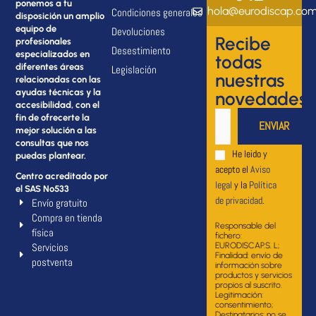
ponemos a tu
hola@eurodiscap.co
Condiciones generales
disposición un amplio
equipo de
Devoluciones
Recibe
profesionales
Desestimiento
especializados en
todas
diferentes áreas
Legislación
nuestras
relacionadas con las
ayudas técnicas y la
novedades
accesibilidad, con el
fin de ofrecerte la
mejor solución a las
consultas que nos
He leido y
puedas plantear.
acepto el
Aviso
Centro acreditado por
legal
y la
Política
el SAS Nº533
de privacidad
.
Envío gratuito
Compra en tienda
Responsable del
física
fichero:
Servicios
EURODISCAP.S. L;
Finalidad: envío de
postventa
información sobre
productos y servicios
propios al suscrito.
Legitimación:
consentimiento;
Destinatarios: no se