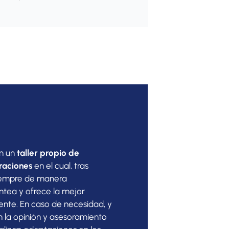
on un
taller propio de
raciones
en el cual, tras
iempre de manera
antea y ofrece la mejor
iente. En caso de necesidad, y
 la opinión y asesoramiento