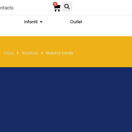
0
Carrito
ntacto
ir Ortopedia
Abrir Infantil
Infantil
Outlet
Inicio
Nosotros
Nuestra tienda