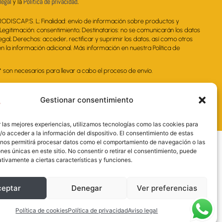
legal
y la
Política de privacidad
.
RODISCAP.S. L; Finalidad: envío de información sobre productos y
. Legitimación: consentimiento; Destinatarios: no se comunicarán los datos
legal; Derechos: acceder, rectificar y suprimir los datos, así como otros
 la información adicional. Más información en nuestra Política de
on necesarios para llevar a cabo el proceso de envío.
Gestionar consentimiento
 las mejores experiencias, utilizamos tecnologías como las cookies para
o acceder a la información del dispositivo. El consentimiento de estas
 nos permitirá procesar datos como el comportamiento de navegación o las
ones únicas en este sitio. No consentir o retirar el consentimiento, puede
tivamente a ciertas características y funciones.
ceptar
Denegar
Ver preferencias
nal y la Administración de la Junta de
sarial más competitivo.
Política de cookies
Política de privacidad
Aviso legal