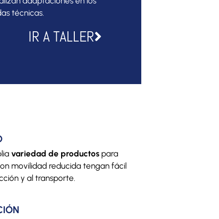
ealizan adaptaciones en los
das técnicas.
IR A TALLER
O
lia
variedad de productos
para
on movilidad reducida tengan fácil
ción y al transporte.
CIÓN