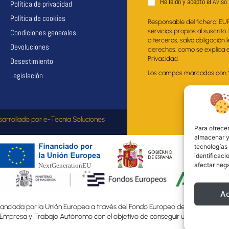
He leido y acepto el
Aviso 
Política de privacidad
Política de cookies
Responsable del fichero: EU
servicios propios al suscrito
Condiciones generales
a terceros, salvo obligación 
Devoluciones
derechos, como se explica en
Privacidad.
Desestimiento
Los campos marcados con * s
Legislación
sarrollado por
e-Tecnia Soluciones
Para ofrecer
almacenar y/
tecnologías
identificaci
afectar nega
A
nciada por la Unión Europea a través del Fondo Europeo de Desarrollo Regio
, Empresa y Trabajo Autónomo con el objetivo de conseguir un tejido empre