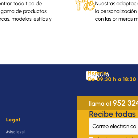
ntrar todo tipo de
Nuestras adaptaci
a gama de productos
la personalización 
cas, modelos, estilos y
con las primeras m
Horario:
De 09:30 h a 18:30 
952 32
llama al
Recibe todas
Legal
Aviso legal