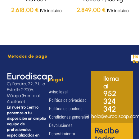
2.618,00
€
2.849,00
€
IVA incluido
IVA incluido
Métodos de pago
Ho
De
Eurodiscap
llama
Legal
C/ Paquiro, 22, P. I. La
al
Estrella 29006,
Aviso legal
952
Málaga (Frente al
324
Política de privacidad
Auditorio)
342
En nuestro centro
Política de cookies
ponemos a tu
hola@eurodiscap.co
Condiciones generales
disposición un amplio
equipo de
Devoluciones
Recibe
profesionales
Desestimiento
especializados en
todas