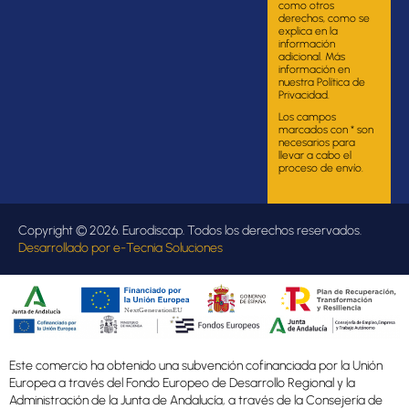
como otros
derechos, como se
explica en la
información
adicional. Más
información en
nuestra Política de
Privacidad.
Los campos
marcados con * son
necesarios para
llevar a cabo el
proceso de envío.
Copyright © 2026. Eurodiscap. Todos los derechos reservados.
Desarrollado por
e-Tecnia Soluciones
Este comercio ha obtenido una subvención cofinanciada por la Unión
Europea a través del Fondo Europeo de Desarrollo Regional y la
Administración de la Junta de Andalucía, a través de la Consejería de