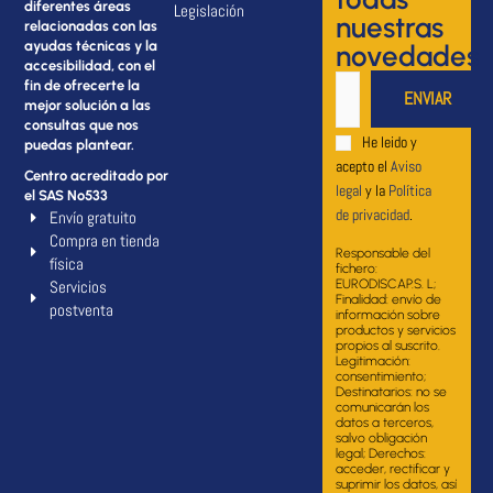
diferentes áreas
Legislación
nuestras
relacionadas con las
ayudas técnicas y la
novedades
accesibilidad, con el
fin de ofrecerte la
mejor solución a las
consultas que nos
He leido y
puedas plantear.
acepto el
Aviso
Centro acreditado por
legal
y la
Política
el SAS Nº533
de privacidad
.
Envío gratuito
Compra en tienda
Responsable del
física
fichero:
Servicios
EURODISCAP.S. L;
Finalidad: envío de
postventa
información sobre
productos y servicios
propios al suscrito.
Legitimación:
consentimiento;
Destinatarios: no se
comunicarán los
datos a terceros,
salvo obligación
legal; Derechos:
acceder, rectificar y
suprimir los datos, así