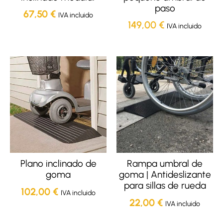
paso
67,50
€
IVA incluido
149,00
€
IVA incluido
Plano inclinado de
Rampa umbral de
goma
goma | Antideslizante
para sillas de rueda
102,00
€
IVA incluido
22,00
€
IVA incluido