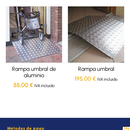
Rampa umbral de
Rampa umbral
aluminio
195,00
€
IVA incluido
55,00
€
IVA incluido
Métodos de pago
Ho