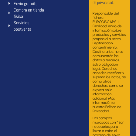
de privacidad
.
Envío gratuito
Compra en tienda
Responsable del
física
fichero:
Servicios
EURODISCAP.S. L;
Finalidad: envío de
postventa
información sobre
productos y servicios
propios al suscrito.
Legitimación:
consentimiento;
Destinatarios: no se
comunicarán los
datos a terceros,
salvo obligación
legal; Derechos:
acceder, rectificar y
suprimir los datos, así
como otros
derechos, como se
explica en la
información
adicional. Más
información en
nuestra Política de
Privacidad.
Los campos
marcados con * son
necesarios para
llevar a cabo el
proceso de envío.