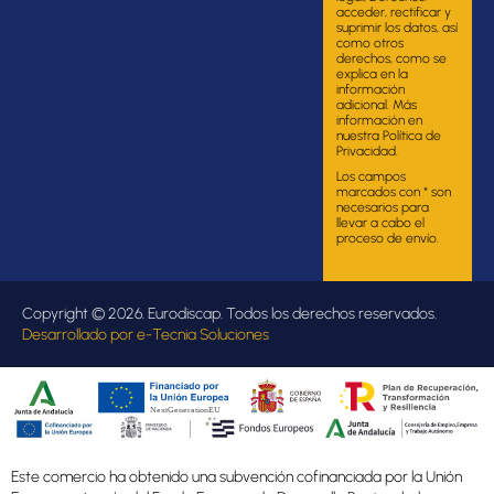
acceder, rectificar y
suprimir los datos, así
como otros
derechos, como se
explica en la
información
adicional. Más
información en
nuestra Política de
Privacidad.
Los campos
marcados con * son
necesarios para
llevar a cabo el
proceso de envío.
Copyright © 2026. Eurodiscap. Todos los derechos reservados.
Desarrollado por
e-Tecnia Soluciones
Este comercio ha obtenido una subvención cofinanciada por la Unión