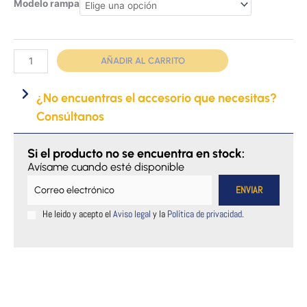
Plano
Modelo rampa
inclinado
de
goma
AÑADIR AL CARRITO
cantidad
¿No encuentras el accesorio que necesitas?
Consúltanos
Si el producto no se encuentra en stock:
Avísame cuando esté disponible
He leido y acepto el
Aviso legal
y la
Política de privacidad
.