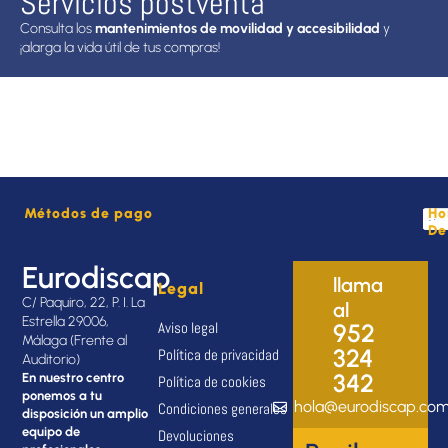
Servicios postventa
Consulta los
mantenimientos de movilidad y accesibilidad
y
¡alarga la vida útil de tus compras!
Métodos de pago
Ho
De
Eurodiscap
llama
Legal
C/ Paquiro, 22, P. I. La
al
Estrella 29006,
Aviso legal
952
Málaga (Frente al
324
Política de privacidad
Auditorio)
342
En nuestro centro
Política de cookies
ponemos a tu
hola@eurodiscap.co
Condiciones generales
disposición un amplio
equipo de
Devoluciones