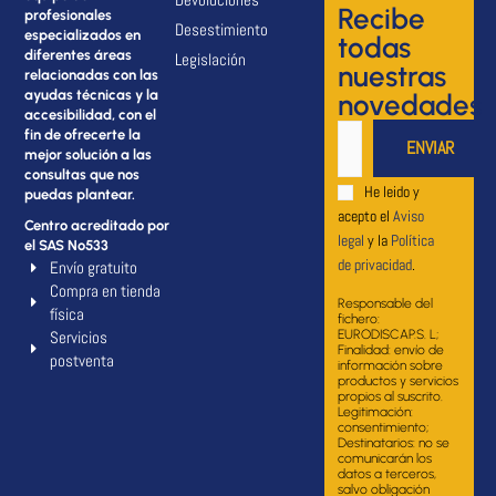
Recibe
profesionales
Desestimiento
especializados en
todas
diferentes áreas
Legislación
nuestras
relacionadas con las
ayudas técnicas y la
novedades
accesibilidad, con el
fin de ofrecerte la
mejor solución a las
consultas que nos
He leido y
puedas plantear.
acepto el
Aviso
Centro acreditado por
legal
y la
Política
el SAS Nº533
de privacidad
.
Envío gratuito
Compra en tienda
Responsable del
física
fichero:
Servicios
EURODISCAP.S. L;
Finalidad: envío de
postventa
información sobre
productos y servicios
propios al suscrito.
Legitimación:
consentimiento;
Destinatarios: no se
comunicarán los
datos a terceros,
salvo obligación