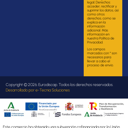
legal; Derechos:
acceder, rectificar y
suprimir los datos, así
como otros
derechos, como se
explica en la
información
adicional. Más
información en
nuestra Política de
Privacidad.
Los campos
marcados con * son
necesarios para
llevar a cabo el
proceso de envío.
Copyright © 2026. Eurodiscap. Todos los derechos reservados.
Desarrollado por
e-Tecnia Soluciones
Este comercio ha obtenido una subvención cofinanciada por la Unión