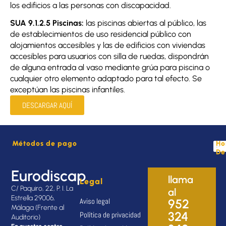
los edificios a las personas con discapacidad.
SUA 9.1.2.5 Piscinas:
las piscinas abiertas al público, las
de establecimientos de uso residencial público con
alojamientos accesibles y las de edificios con viviendas
accesibles para usuarios con silla de ruedas, dispondrán
de alguna entrada al vaso mediante grúa para piscina o
cualquier otro elemento adaptado para tal efecto. Se
exceptúan las piscinas infantiles.
DESCARGAR AQUÍ
Métodos de pago
Ho
De
Eurodiscap
llama
Legal
C/ Paquiro, 22, P. I. La
al
Estrella 29006,
Aviso legal
952
Málaga (Frente al
324
Política de privacidad
Auditorio)