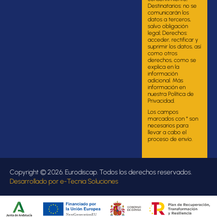
Destinatarios: no se
comunicarán los
datos a terceros,
salvo obligación
legal; Derechos:
acceder, rectificar y
suprimir los datos, así
como otros
derechos, como se
explica en la
información
adicional. Más
información en
nuestra Política de
Privacidad.
Los campos
marcados con * son
necesarios para
llevar a cabo el
proceso de envío.
Copyright © 2026. Eurodiscap. Todos los derechos reservados.
Desarrollado por
e-Tecnia Soluciones