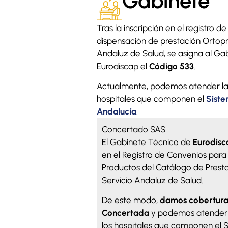
Gabinete
Tras la inscripción en el registro d
dispensación de prestación Ortopr
Andaluz de Salud, se asigna al Ga
Eurodiscap el
Código 533
.
Actualmente, podemos atender las 
hospitales que componen el
Siste
Andalucía
.
Concertado SAS
El Gabinete Técnico de
Eurodisc
en el Registro de Convenios para
Productos del Catálogo de Presta
Servicio Andaluz de Salud.
De este modo,
damos cobertura
Concertada
y podemos atender l
los hospitales que componen el 