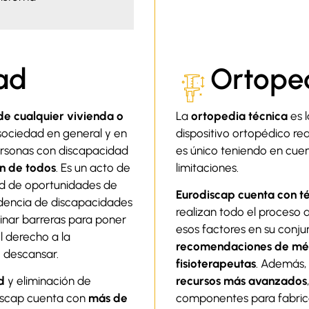
dad
Ortoped
de cualquier vivienda o
La
ortopedia técnica
es 
a sociedad en general y en
dispositivo ortopédico re
personas con discapacidad
es único teniendo en cuen
ón de todos
. Es un acto de
limitaciones.
dad de oportunidades de
Eurodiscap cuenta con t
dencia de discapacidades
realizan todo el proceso 
iminar barreras para poner
esos factores en su conj
l derecho a la
recomendaciones de médi
o descansar.
fisioterapeutas
. Además,
d
y eliminación de
recursos más avanzados
discap cuenta con
más de
componentes para fabrica