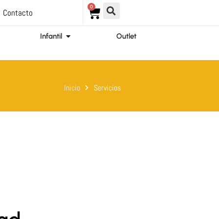
0
Carrito
Contacto
ir Ortopedia
Abrir Infantil
Infantil
Outlet
Inicio
Servicios