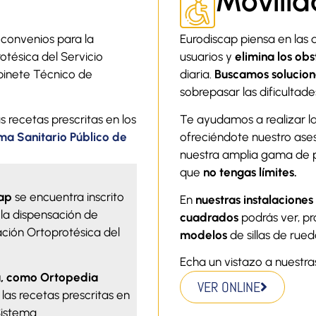
Movili
e convenios para la
Eurodiscap piensa en las 
otésica del Servicio
usuarios y
elimina los obs
binete Técnico de
diaria.
Buscamos solucione
sobrepasar las dificultade
recetas prescritas en los
Te ayudamos a realizar la
ma Sanitario Público de
ofreciéndote nuestro ase
nuestra amplia gama de p
que
no tengas límites.
ap
se encuentra inscrito
En
nuestras instalaciones
 la dispensación de
cuadrados
podrás ver, pr
ción Ortoprotésica del
modelos
de sillas de rued
Echa un vistazo a nuestr
, como Ortopedia
VER ONLINE
as recetas prescritas en
Sistema