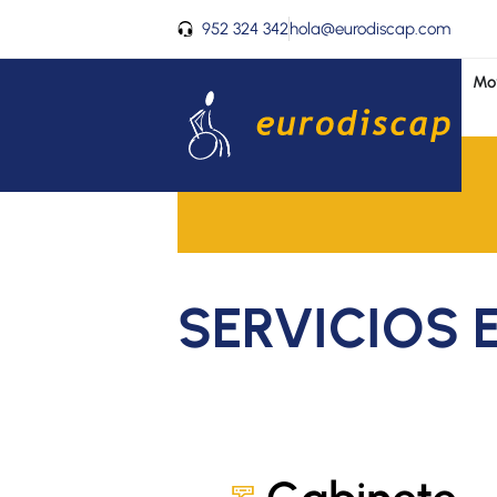
Ir
952 324 342
hola@eurodiscap.com
al
contenido
Mov
SERVICIOS 