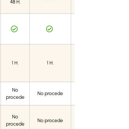
48 H.
No
procede
15 min
1 H.
1 H.
gratis al
mes
No
No procede
4
procede
No
No procede
procede