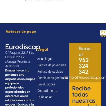
Métodos de pago
Ho
De
Eurodiscap
llama
Legal
C/ Paquiro, 22, P. I. La
al
Estrella 29006,
Aviso legal
952
Málaga (Frente al
324
Política de privacidad
Auditorio)
342
En nuestro centro
Política de cookies
ponemos a tu
hola@eurodiscap.co
Condiciones generales
disposición un amplio
equipo de
Devoluciones
Recibe
profesionales
Desestimiento
especializados en
todas
diferentes áreas
Legislación
nuestras
relacionadas con las
ayudas técnicas y la