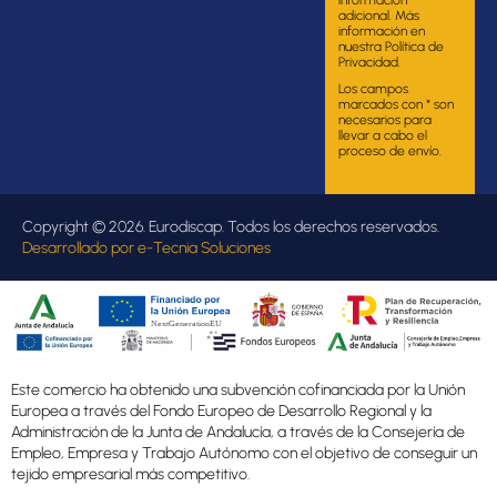
adicional. Más
información en
nuestra Política de
Privacidad.
Los campos
marcados con * son
necesarios para
llevar a cabo el
proceso de envío.
Copyright © 2026. Eurodiscap. Todos los derechos reservados.
Desarrollado por
e-Tecnia Soluciones
Este comercio ha obtenido una subvención cofinanciada por la Unión
Europea a través del Fondo Europeo de Desarrollo Regional y la
Administración de la Junta de Andalucía, a través de la Consejería de
Empleo, Empresa y Trabajo Autónomo con el objetivo de conseguir un
tejido empresarial más competitivo.