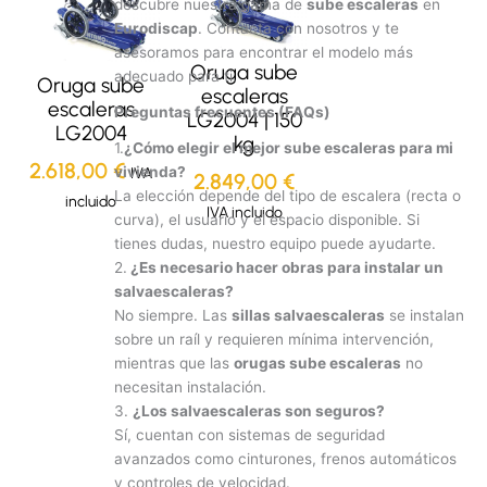
descubre nuestra gama de
sube escaleras
en
Eurodiscap
. Contacta con nosotros y te
asesoramos para encontrar el modelo más
Oruga sube
adecuado para ti.
Oruga sube
escaleras
escaleras
Preguntas frecuentes (FAQs)
LG2004 | 150
LG2004
kg
1.
¿Cómo elegir el mejor sube escaleras para mi
2.618,00
€
vivienda?
IVA
2.849,00
€
La elección depende del tipo de escalera (recta o
incluido
IVA incluido
curva), el usuario y el espacio disponible. Si
tienes dudas, nuestro equipo puede ayudarte.
2.
¿Es necesario hacer obras para instalar un
salvaescaleras?
No siempre. Las
sillas salvaescaleras
se instalan
sobre un raíl y requieren mínima intervención,
mientras que las
orugas sube escaleras
no
necesitan instalación.
3.
¿Los salvaescaleras son seguros?
Sí, cuentan con sistemas de seguridad
avanzados como cinturones, frenos automáticos
y controles de velocidad.