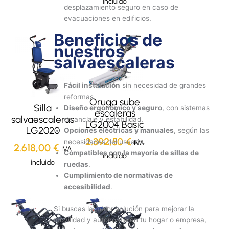
incluido
desplazamiento seguro en caso de
evacuaciones en edificios.
Beneficios de
nuestros
salvaescaleras
Fácil instalación
sin necesidad de grandes
reformas.
Oruga sube
Silla
Diseño ergonómico y seguro
, con sistemas
escaleras
salvaescaleras
de anclaje y estabilidad.
LG2004 Basic
LG2020
Opciones eléctricas y manuales
, según las
2.392,50
€
necesidades del usuario.
IVA
2.618,00
€
IVA
Compatibles con la mayoría de sillas de
incluido
incluido
ruedas
.
Cumplimiento de normativas de
accesibilidad
.
Si buscas la mejor solución para mejorar la
movilidad y autonomía en tu hogar o empresa,