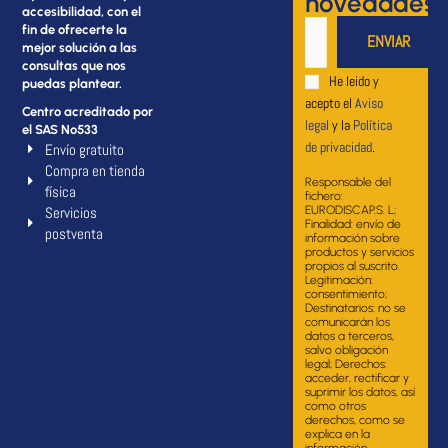
novedades
accesibilidad, con el
fin de ofrecerte la
mejor solución a las
consultas que nos
He leido y
puedas plantear.
acepto el
Aviso
Centro acreditado por
legal
y la
Política
el SAS Nº533
de privacidad
.
Envío gratuito
Compra en tienda
Responsable del
física
fichero:
Servicios
EURODISCAP.S. L;
Finalidad: envío de
postventa
información sobre
productos y servicios
propios al suscrito.
Legitimación:
consentimiento;
Destinatarios: no se
comunicarán los
datos a terceros,
salvo obligación
legal; Derechos:
acceder, rectificar y
suprimir los datos, así
como otros
derechos, como se
explica en la
información