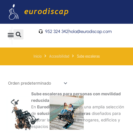
Ir
al
contenido
952 324 342
hola@eurodiscap.com
0
Carrito
Inicio
Accesibilidad
Sube escaleras
Sube escaleras para personas con movilidad
reducida
En
Eurodiscap
, ofrecemos una amplia selección
de
soluciones sube escaleras
diseñados para
mejorar la accesibilidad en hogares, edificios y
espacios públicos.