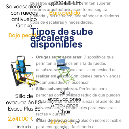
Lg2004 T-Lift
Nuestros
sube escaleras
permiten superar
Salvaescaleras
barreras arquitectónicas de forma segura,
Bajo pedido
con ruedas
cómoda y sin esfuerzo, adaptándose a distintos
antivuelco
tipos de escaleras y necesidades.
Gecko
Tipos de sube
Bajo pedido
escaleras
disponibles
Orugas sube escaleras
: Dispositivos que
permiten a usuarios en silla de ruedas
desplazarse por escaleras sin necesidad de
realizar esfuerzos. Son ideales para viviendas
y comunidades sin ascensor.
Sillas salvaescaleras
: Perfectas para
Silla
personas con movilidad reducida que pueden
Silla de
evacuaciones
trasladarse de la silla de ruedas al asiento del
evacuación LG
Ambulance
salvaescaleras. Disponibles para escaleras
Evacu Plus EL
Chair
rectas y curvas.
2.541,00
€
IVA
223,60
€
Sillas de evacuación
: Solución imprescindible
IVA
incluido
para emergencias, facilitando el