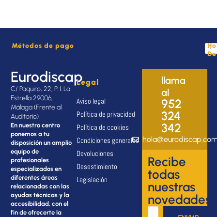
Métodos de pago
Ho
De
Eurodiscap
llama
Legal
C/ Paquiro, 22, P. I. La
al
Estrella 29006,
Aviso legal
952
Málaga (Frente al
324
Política de privacidad
Auditorio)
342
En nuestro centro
Política de cookies
ponemos a tu
hola@eurodiscap.co
Condiciones generales
disposición un amplio
equipo de
Devoluciones
Recibe
profesionales
Desestimiento
especializados en
todas
diferentes áreas
Legislación
nuestras
relacionadas con las
ayudas técnicas y la
novedades
accesibilidad, con el
fin de ofrecerte la