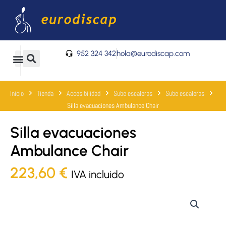
Ir
al
contenido
952 324 342
hola@eurodiscap.com
0
Carrito
Inicio
Tienda
Accesibilidad
Sube escaleras
Sube escaleras
Silla evacuaciones Ambulance Chair
Silla evacuaciones
Ambulance Chair
223,60
€
IVA incluido