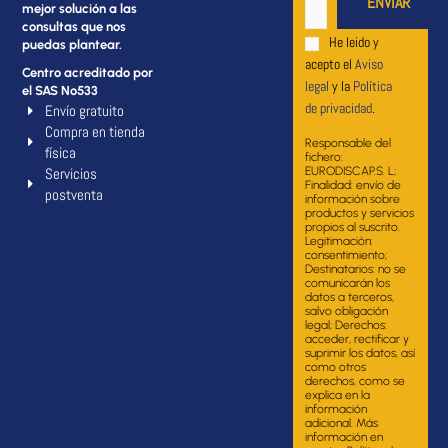
mejor solución a las
consultas que nos
He leido y
puedas plantear.
acepto el
Aviso
Centro acreditado por
legal
y la
Política
el SAS Nº533
de privacidad
.
Envío gratuito
Compra en tienda
Responsable del
física
fichero:
Servicios
EURODISCAP.S. L;
Finalidad: envío de
postventa
información sobre
productos y servicios
propios al suscrito.
Legitimación:
consentimiento;
Destinatarios: no se
comunicarán los
datos a terceros,
salvo obligación
legal; Derechos:
acceder, rectificar y
suprimir los datos, así
como otros
derechos, como se
explica en la
información
adicional. Más
información en