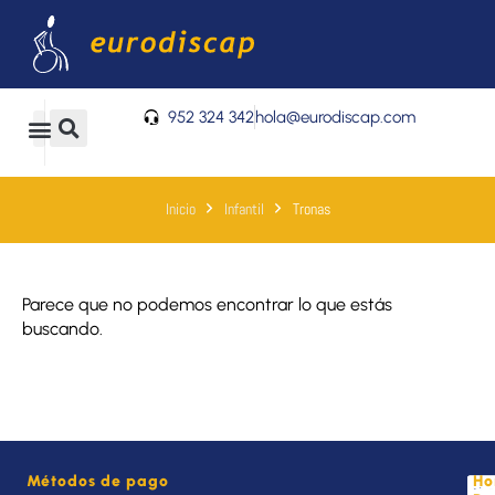
Ir
al
contenido
952 324 342
hola@eurodiscap.com
0
Carrito
Inicio
Infantil
Tronas
Parece que no podemos encontrar lo que estás
buscando.
Métodos de pago
Ho