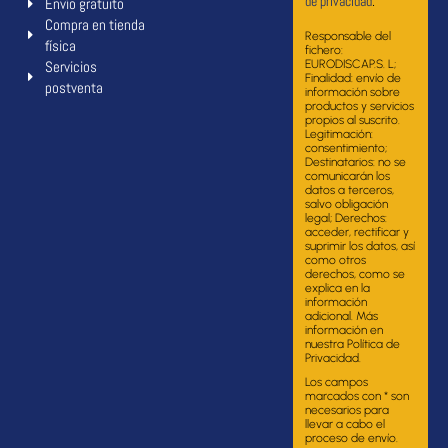
de privacidad
.
Envío gratuito
Compra en tienda
Responsable del
física
fichero:
Servicios
EURODISCAP.S. L;
Finalidad: envío de
postventa
información sobre
productos y servicios
propios al suscrito.
Legitimación:
consentimiento;
Destinatarios: no se
comunicarán los
datos a terceros,
salvo obligación
legal; Derechos:
acceder, rectificar y
suprimir los datos, así
como otros
derechos, como se
explica en la
información
adicional. Más
información en
nuestra Política de
Privacidad.
Los campos
marcados con * son
necesarios para
llevar a cabo el
proceso de envío.