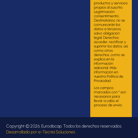
productos y servicios
propios al suscrito.
Legitimación:
consentimiento;
Destinatarios: no se
comunicarán los
datos a terceros,
salvo obligación
legal; Derechos:
acceder, rectificar y
suprimir los datos, así
como otros
derechos, como se
explica en la
información
adicional. Más
información en
nuestra Política de
Privacidad.
Los campos
marcados con * son
necesarios para
llevar a cabo el
proceso de envío.
Copyright © 2026. Eurodiscap. Todos los derechos reservados.
Desarrollado por
e-Tecnia Soluciones