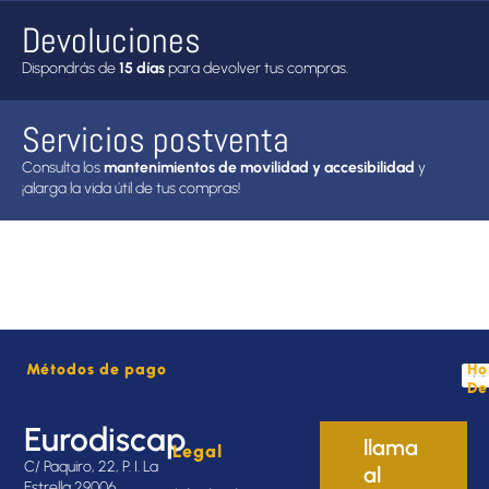
Devoluciones
Dispondrás de
15 días
para devolver tus compras.
Servicios postventa
Consulta los
mantenimientos de movilidad y accesibilidad
y
¡alarga la vida útil de tus compras!
Métodos de pago
Ho
De
Eurodiscap
llama
Legal
C/ Paquiro, 22, P. I. La
al
Estrella 29006,