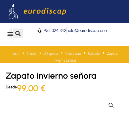
Ir
al
contenido
952 324 342
hola@eurodiscap.com
0
Carrito
Inicio
Tienda
Ortopedia
Vida diaria
Calzado
Zapato
invierno señora
Zapato invierno señora
99,00
€
Desde