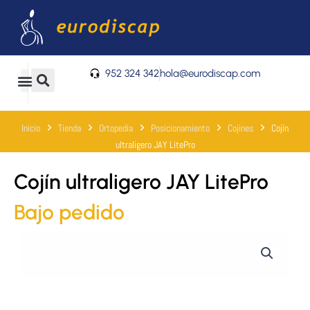
Ir
al
contenido
952 324 342
hola@eurodiscap.com
0
Carrito
Inicio
Tienda
Ortopedia
Posicionamiento
Cojines
Cojín
ultraligero JAY LitePro
Cojín ultraligero JAY LitePro
Bajo pedido