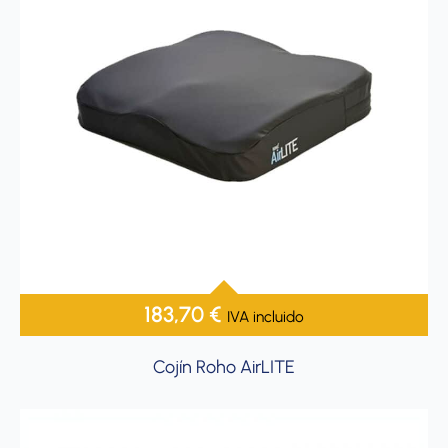
183,70
€
IVA incluido
Cojín Roho AirLITE