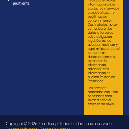
Finalidad: envío de
postventa
información sobre
productos y servicios
propios al suscrito.
Legitimación:
consentimiento;
Destinatarios: no se
comunicarán los
datos a terceros,
salvo obligación
legal; Derechos:
acceder, rectificar y
suprimir los datos, así
como otros
derechos, como se
explica en la
información
adicional. Más
información en
nuestra Política de
Privacidad.
Los campos
marcados con * son
necesarios para
llevar a cabo el
proceso de envío.
Copyright © 2026. Eurodiscap. Todos los derechos reservados.