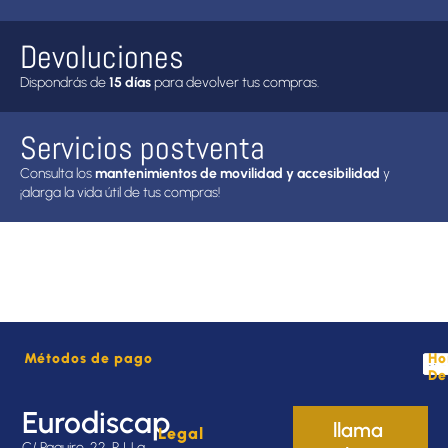
Devoluciones
Dispondrás de
15 días
para devolver tus compras.
Servicios postventa
Consulta los
mantenimientos de movilidad y accesibilidad
y
¡alarga la vida útil de tus compras!
Métodos de pago
Ho
De
Eurodiscap
llama
Legal
C/ Paquiro, 22, P. I. La