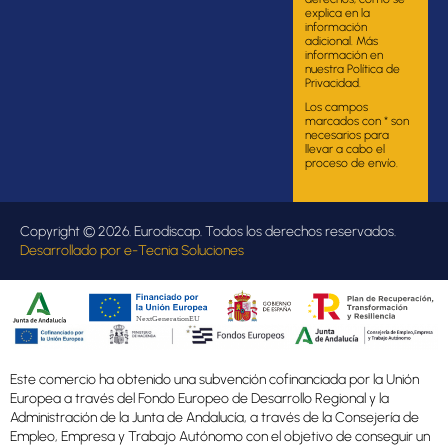
explica en la
información
adicional. Más
información en
nuestra Política de
Privacidad.
Los campos
marcados con * son
necesarios para
llevar a cabo el
proceso de envío.
Copyright © 2026. Eurodiscap. Todos los derechos reservados.
Desarrollado por
e-Tecnia Soluciones
Este comercio ha obtenido una subvención cofinanciada por la Unión
Europea a través del Fondo Europeo de Desarrollo Regional y la
Administración de la Junta de Andalucía, a través de la Consejería de
Empleo, Empresa y Trabajo Autónomo con el objetivo de conseguir un