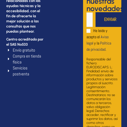
nuestras
relacionadas con las
ayudas técnicas y la
novedades
accesibilidad, con el
fin de ofrecerte la
mejor solución a las
consultas que nos
He leido y
puedas plantear.
acepto el
Aviso
Centro acreditado por
legal
y la
Política
el SAS Nº533
de privacidad
.
Envío gratuito
Compra en tienda
Responsable del
física
fichero:
Servicios
EURODISCAP.S. L;
Finalidad: envío de
postventa
información sobre
productos y servicios
propios al suscrito.
Legitimación:
consentimiento;
Destinatarios: no se
comunicarán los
datos a terceros,
salvo obligación
legal; Derechos:
acceder, rectificar y
suprimir los datos, así
como otros
derechos, como se