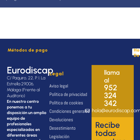
Métodos de pago
Ho
De
Eurodiscap
llama
Legal
C/ Paquiro, 22, P. I. La
al
Estrella 29006,
Aviso legal
952
Málaga (Frente al
324
Política de privacidad
Auditorio)
342
En nuestro centro
Política de cookies
ponemos a tu
hola@eurodiscap.co
Condiciones generales
disposición un amplio
equipo de
Devoluciones
Recibe
profesionales
Desestimiento
especializados en
todas
diferentes áreas
Legislación