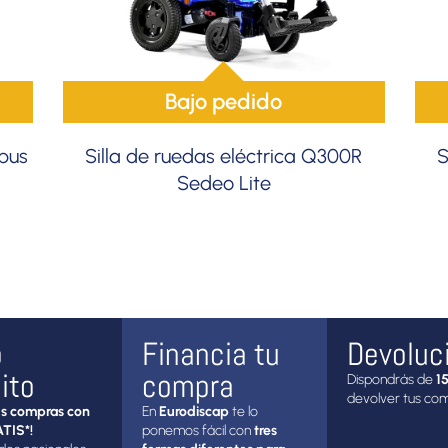
Bajo pedido
rpus
Silla de ruedas eléctrica Q300R
S
Sedeo Lite
o
Financia tu
Devoluc
ito
compra
Dispondrás de
15
devolver tus co
s compras con
En
Eurodiscap
te lo
TIS*!
ponemos fácil con
tres