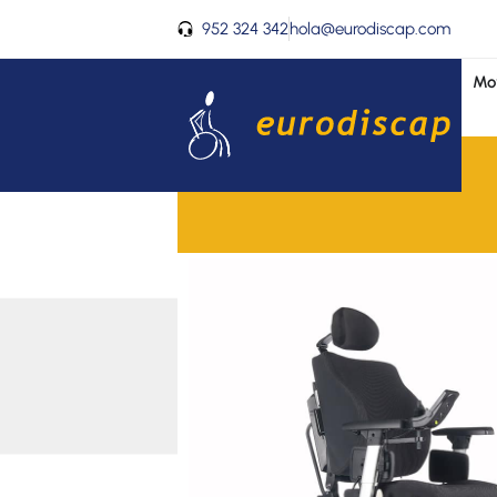
Ir
952 324 342
hola@eurodiscap.com
al
contenido
Mov