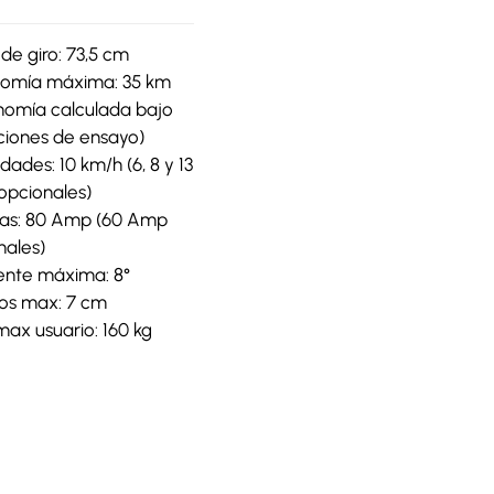
de giro: 73,5 cm
omía máxima: 35 km
nomía calculada bajo
ciones de ensayo)
dades: 10 km/h (6, 8 y 13
opcionales)
ías: 80 Amp (60 Amp
nales)
ente máxima: 8°
los max: 7 cm
max usuario: 160 kg