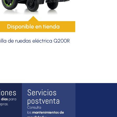
Disponible en tienda
illa de ruedas eléctrica Q200R
iones
Servicios
postventa
 días
para
mpras.
Consulta
los
mantenimientos de