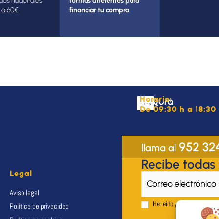
dos nacionales
formas diferentes para
 a 60€.
financiar tu compra
.
Horario:
De 09:30 h a 18:30 
952 32
llama al
Recibe todas
Legal
Aviso legal
He leido y acepto el
Aviso 
Política de privacidad