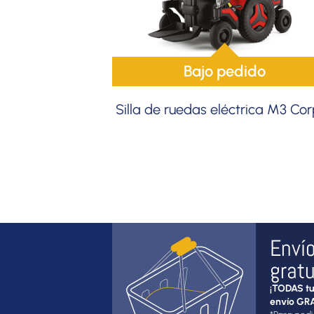
Bajo pedido
Silla de ruedas eléctrica M3 Co
Enví
gratu
¡TODAS tu
envío GRA