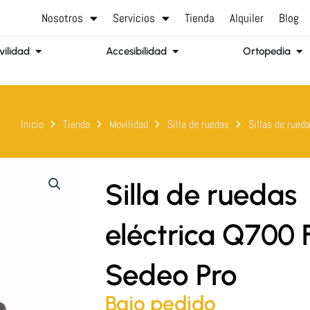
Nosotros
Servicios
Tienda
Alquiler
Blog
Abrir Movilidad
Abrir Accesibilidad
Abr
ilidad
Accesibilidad
Ortopedia
Inicio
Tienda
Movilidad
Silla de ruedas
Sillas de rueda
Silla de ruedas
eléctrica Q700 
Sedeo Pro
Bajo pedido