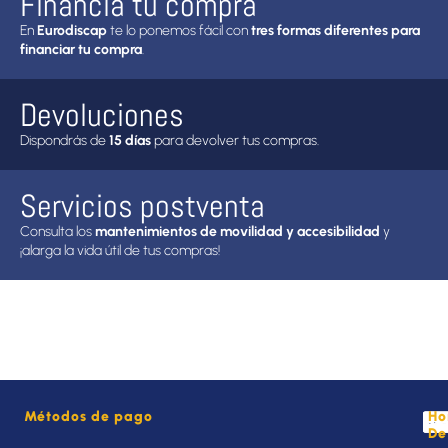
Financia tu compra
En
Eurodiscap
te lo ponemos fácil con
tres formas diferentes para
financiar tu compra
.
Devoluciones
Dispondrás de
15 días
para devolver tus compras.
Servicios postventa
Consulta los
mantenimientos de movilidad y accesibilidad
y
¡alarga la vida útil de tus compras!
Métodos de pago
Ho
De