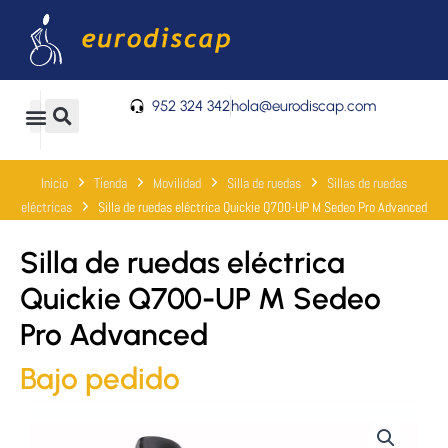
Ir
al
contenido
952 324 342
hola@eurodiscap.com
0
Carrito
Inicio
Tienda
Movilidad
Silla de ruedas
Sillas de ruedas
eléctricas
Silla de ruedas eléctrica Quickie Q700-UP M Sedeo Pro Advanced
Silla de ruedas eléctrica
Quickie Q700-UP M Sedeo
Pro Advanced
Bajo pedido