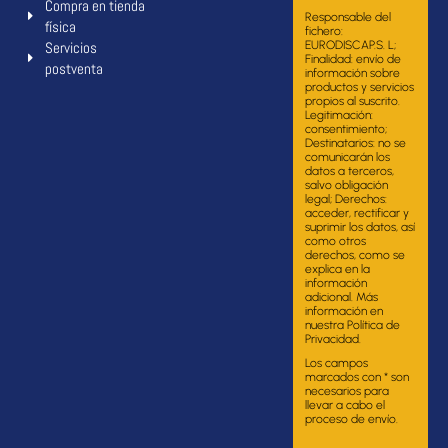
Compra en tienda
Responsable del
física
fichero:
Servicios
EURODISCAP.S. L;
Finalidad: envío de
postventa
información sobre
productos y servicios
propios al suscrito.
Legitimación:
consentimiento;
Destinatarios: no se
comunicarán los
datos a terceros,
salvo obligación
legal; Derechos:
acceder, rectificar y
suprimir los datos, así
como otros
derechos, como se
explica en la
información
adicional. Más
información en
nuestra Política de
Privacidad.
Los campos
marcados con * son
necesarios para
llevar a cabo el
proceso de envío.