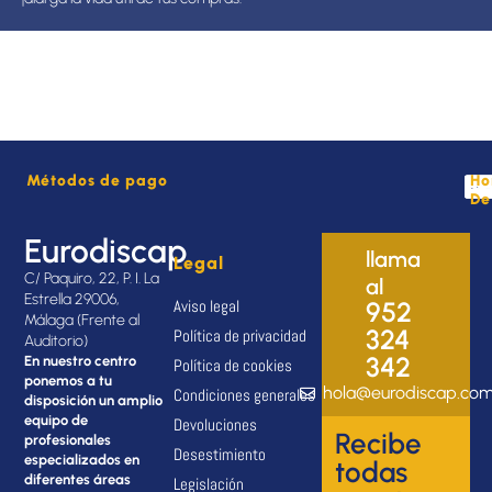
Métodos de pago
Ho
De
Eurodiscap
llama
Legal
C/ Paquiro, 22, P. I. La
al
Estrella 29006,
Aviso legal
952
Málaga (Frente al
324
Política de privacidad
Auditorio)
342
En nuestro centro
Política de cookies
ponemos a tu
hola@eurodiscap.co
Condiciones generales
disposición un amplio
equipo de
Devoluciones
Recibe
profesionales
Desestimiento
especializados en
todas
diferentes áreas
Legislación