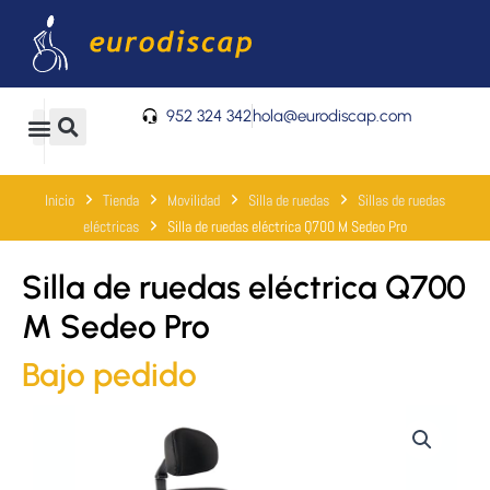
Ir
al
contenido
952 324 342
hola@eurodiscap.com
0
Carrito
Inicio
Tienda
Movilidad
Silla de ruedas
Sillas de ruedas
eléctricas
Silla de ruedas eléctrica Q700 M Sedeo Pro
Silla de ruedas eléctrica Q700
M Sedeo Pro
Bajo pedido