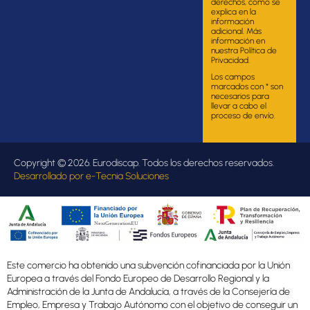
derechos, como se
explica en la
información
adicional. Más
información en
nuestra Política de
Privacidad.
Los campos
marcados con * son
necesarios para
llevar a cabo el
proceso de envío.
Copyright © 2026. Eurodiscap. Todos los derechos reservados.
Desarrollado por
e-Tecnia Soluciones
Este comercio ha obtenido una subvención cofinanciada por la Unión
Europea a través del Fondo Europeo de Desarrollo Regional y la
Administración de la Junta de Andalucía, a través de la Consejería de
Empleo, Empresa y Trabajo Autónomo con el objetivo de conseguir un