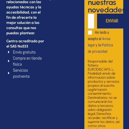
nuestras
relacionadas con las
ayudas técnicas y la
novedades
accesibilidad, con el
fin de ofrecerte la
mejor solución a las
consultas que nos
He leido y
puedas plantear.
acepto el
Aviso
Centro acreditado por
legal
y la
Política
el SAS Nº533
de privacidad
.
Envío gratuito
Compra en tienda
Responsable del
física
fichero:
Servicios
EURODISCAP.S. L;
Finalidad: envío de
postventa
información sobre
productos y servicios
propios al suscrito.
Legitimación:
consentimiento;
Destinatarios: no se
comunicarán los
datos a terceros,
salvo obligación
legal; Derechos:
acceder, rectificar y
suprimir los datos, así
como otros