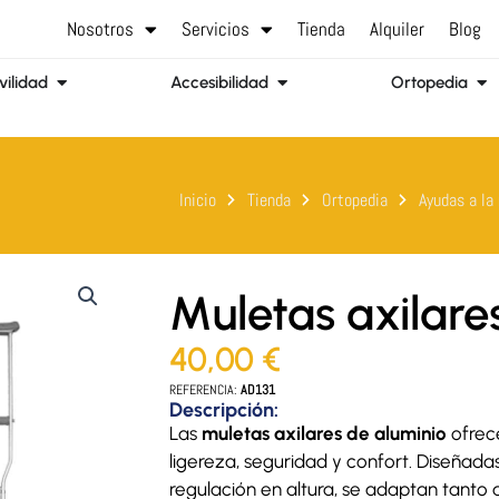
Nosotros
Servicios
Tienda
Alquiler
Blog
Abrir Movilidad
Abrir Accesibilidad
Abr
ilidad
Accesibilidad
Ortopedia
Inicio
Tienda
Ortopedia
Ayudas a la
Muletas axilare
40,00
€
REFERENCIA:
AD131
Descripción:
Las
muletas axilares de aluminio
ofrec
ligereza, seguridad y confort. Diseñad
regulación en altura, se adaptan tanto 