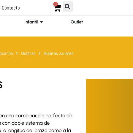
0
Carrito
Contacto
ir Ortopedia
Abrir Infantil
Infantil
Outlet
 marcha
Muletas
Muletas axilares
s
en una combinación perfecta de
as con doble sistema de
a la longitud del brazo como a la