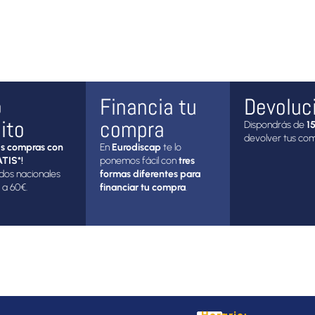
o
Financia tu
Devoluc
ito
compra
Dispondrás de
15
devolver tus co
s compras con
En
Eurodiscap
te lo
TIS*!
ponemos fácil con
tres
dos nacionales
formas diferentes para
 a 60€.
financiar tu compra
.