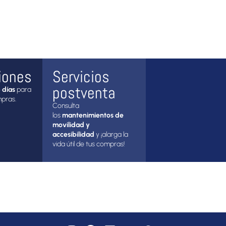
iones
Servicios
postventa
 días
para
mpras.
Consulta
los
mantenimientos de
movilidad y
accesibilidad
y ¡alarga la
vida útil de tus compras!