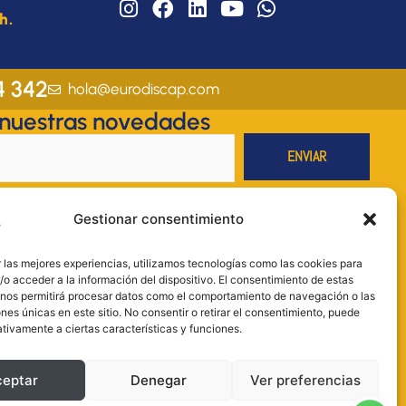
I
F
L
Y
W
h.
n
a
i
o
h
s
c
n
u
a
t
e
k
t
t
a
b
e
u
s
4 342
hola@eurodiscap.com
g
o
d
b
a
 nuestras novedades
r
o
i
e
p
a
k
n
p
m
legal
y la
Política de privacidad
.
Gestionar consentimiento
RODISCAP.S. L; Finalidad: envío de información sobre productos y
. Legitimación: consentimiento; Destinatarios: no se comunicarán los datos
 las mejores experiencias, utilizamos tecnologías como las cookies para
legal; Derechos: acceder, rectificar y suprimir los datos, así como otros
o acceder a la información del dispositivo. El consentimiento de estas
 la información adicional. Más información en nuestra Política de
 nos permitirá procesar datos como el comportamiento de navegación o las
ones únicas en este sitio. No consentir o retirar el consentimiento, puede
on necesarios para llevar a cabo el proceso de envío.
tivamente a ciertas características y funciones.
ceptar
Denegar
Ver preferencias