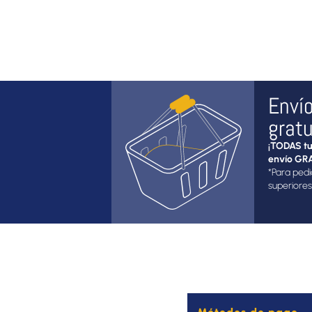
Enví
gratu
¡TODAS tu
envío GRA
*Para pedi
superiores