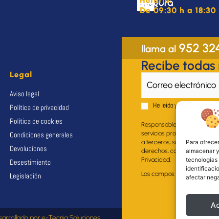
Horario:
De 09:30 h a 18:30 
952 32
llama al
Recibe todas
Legal
Aviso legal
He leido y acepto el
Aviso 
Política de privacidad
Política de cookies
Responsable del fichero: EU
servicios propios al suscrito
Condiciones generales
Para ofrecer
a terceros, salvo obligación 
Devoluciones
almacenar y/
derechos, como se explica en
tecnologías
Privacidad.
Desestimiento
identificaci
Los campos marcados con * s
Legislación
afectar nega
A
sarrollado por
e-Tecnia Soluciones