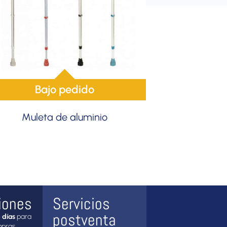
Bajo pedido
Muleta de aluminio
iones
Servicios
postventa
 días
para
mpras.