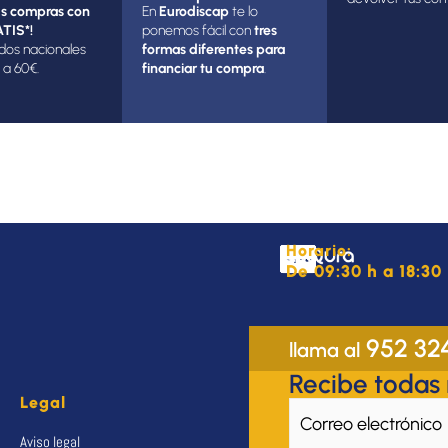
s compras con
En
Eurodiscap
te lo
TIS*!
ponemos fácil con
tres
dos nacionales
formas diferentes para
 a 60€.
financiar tu compra
.
Horario:
De 09:30 h a 18:30 
952 32
llama al
Recibe todas
Legal
Aviso legal