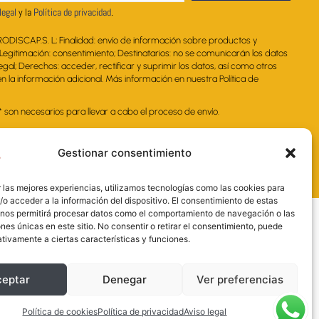
legal
y la
Política de privacidad
.
RODISCAP.S. L; Finalidad: envío de información sobre productos y
. Legitimación: consentimiento; Destinatarios: no se comunicarán los datos
legal; Derechos: acceder, rectificar y suprimir los datos, así como otros
 la información adicional. Más información en nuestra Política de
on necesarios para llevar a cabo el proceso de envío.
Gestionar consentimiento
 las mejores experiencias, utilizamos tecnologías como las cookies para
o acceder a la información del dispositivo. El consentimiento de estas
 nos permitirá procesar datos como el comportamiento de navegación o las
ones únicas en este sitio. No consentir o retirar el consentimiento, puede
tivamente a ciertas características y funciones.
ceptar
Denegar
Ver preferencias
nal y la Administración de la Junta de
sarial más competitivo.
Política de cookies
Política de privacidad
Aviso legal