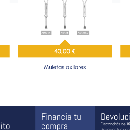
40,00
€
Muletas axilares
o
Financia tu
Devoluc
ito
compra
Dispondrás de
15
devolver tus co