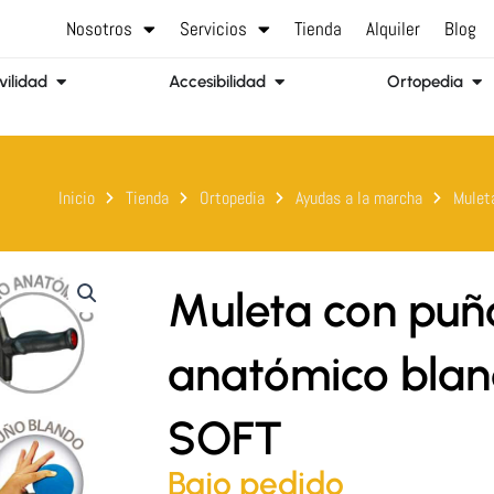
Nosotros
Servicios
Tienda
Alquiler
Blog
Abrir Movilidad
Abrir Accesibilidad
Abr
ilidad
Accesibilidad
Ortopedia
Inicio
Tienda
Ortopedia
Ayudas a la marcha
Mulet
Muleta con puñ
anatómico bla
SOFT
Bajo pedido