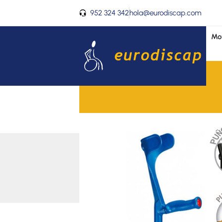
Ir
952 324 342
hola@eurodiscap.com
al
contenido
Mov