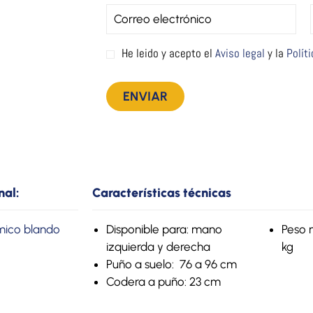
He leido y acepto el
Aviso legal
y la
Polít
nal:
Características técnicas
mico blando
Disponible para: mano
Peso 
izquierda y derecha
kg
Puño a suelo: 76 a 96 cm
Codera a puño: 23 cm