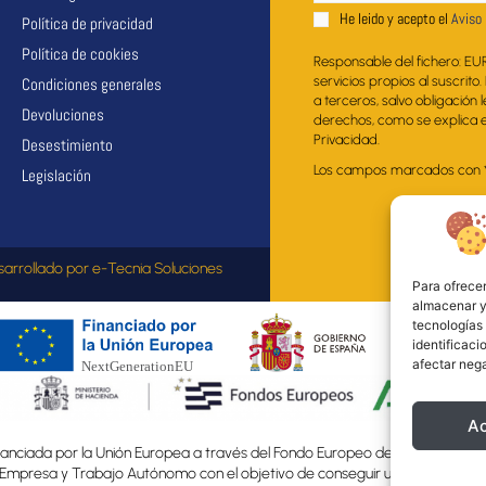
He leido y acepto el
Aviso 
Política de privacidad
Política de cookies
Responsable del fichero: EU
servicios propios al suscrito
Condiciones generales
a terceros, salvo obligación 
Devoluciones
derechos, como se explica en
Privacidad.
Desestimiento
Los campos marcados con * s
Legislación
sarrollado por
e-Tecnia Soluciones
Para ofrecer
almacenar y/
tecnologías
identificaci
afectar nega
A
nciada por la Unión Europea a través del Fondo Europeo de Desarrollo Regio
, Empresa y Trabajo Autónomo con el objetivo de conseguir un tejido empre