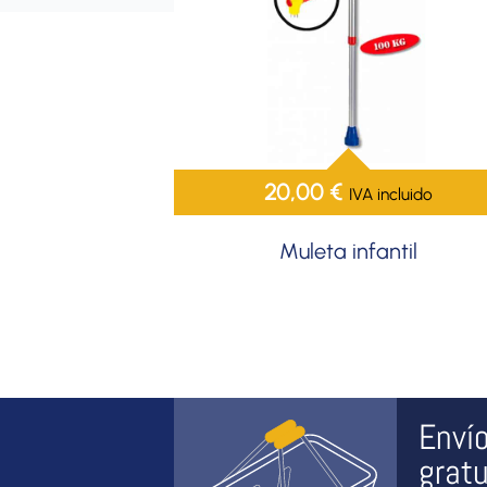
20,00
€
IVA incluido
Muleta infantil
Enví
gratu