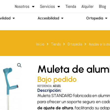
Nosotros
Servicios
Tienda
Alquiler
Blog
Abrir Movilidad
Abrir Accesibilidad
Abr
ilidad
Accesibilidad
Ortopedia
Inicio
Tienda
Ortopedia
Ayudas a la m
Muleta de alum
Bajo pedido
REFERENCIA:
AD101
Descripción:
Muleta STANDARD fabricada en aluminio,
para ofrecer un soporte seguro en ca
de ajuste de altura
, facilitando su ada