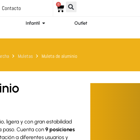
0
Carrito
Contacto
ir Ortopedia
Abrir Infantil
Infantil
Outlet
archa
Muletas
Muleta de aluminio
inio
 ligera y con gran estabilidad
da paso. Cuenta con
9 posiciones
ptación a diferentes usuarios y