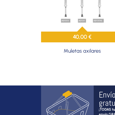
40,00
€
Muletas axilares
Enví
gratu
¡TODAS tu
envío GRA