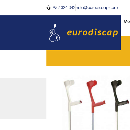
Ir
952 324 342
hola@eurodiscap.com
al
contenido
Mov