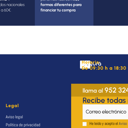
dos nacionales
formas diferentes para
 a 60€.
financiar tu compra
.
Horario:
De 09:30 h a 18:30 
952 32
llama al
Recibe todas
Legal
Aviso legal
He leido y acepto el
Aviso 
Política de privacidad