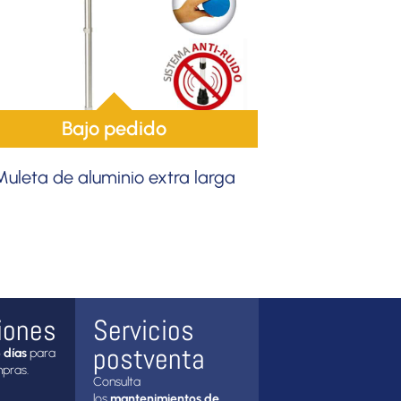
Bajo pedido
Muleta de aluminio extra larga
iones
Servicios
postventa
 días
para
mpras.
Consulta
los
mantenimientos de