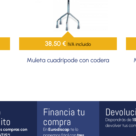
38,50
€
IVA incluido
Muleta cuadrípode con codera
o
Financia tu
Devoluc
ito
compra
Dispondrás de
15
devolver tus co
s compras con
En
Eurodiscap
te lo
TIS*!
ponemos fácil con
tres