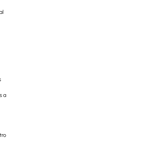
al
s
s a
tro