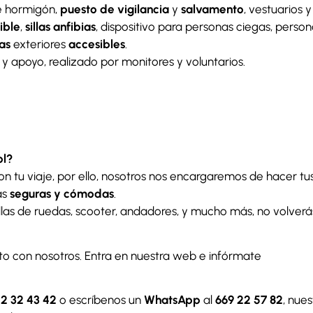
de hormigón,
puesto de vigilancia
y
salvamento
, vestuarios y
ible
,
sillas anfibias
, dispositivo para personas ciegas, person
as
exteriores
accesibles
.
 apoyo, realizado por monitores y voluntarios.
ol?
 tu viaje, por ello, nosotros nos encargaremos de hacer tu
ás
seguras y cómodas
.
illas de ruedas, scooter, andadores, y mucho más, no volverá
to con nosotros. Entra en nuestra web e infórmate
2 32 43 42
o escríbenos un
WhatsApp
al
669 22 57 82
, nues