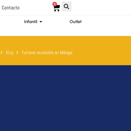
0
Carrito
Contacto
ir Ortopedia
Abrir Infantil
Infantil
Outlet
Blog
Turismo accesible en Málaga