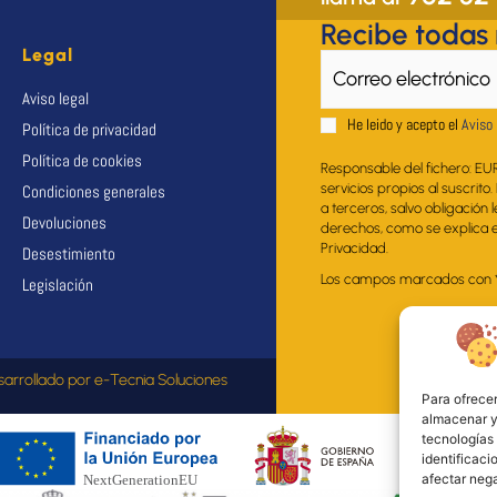
Recibe todas
Legal
Aviso legal
He leido y acepto el
Aviso 
Política de privacidad
Política de cookies
Responsable del fichero: EU
servicios propios al suscrito
Condiciones generales
a terceros, salvo obligación 
Devoluciones
derechos, como se explica en
Privacidad.
Desestimiento
Los campos marcados con * s
Legislación
sarrollado por
e-Tecnia Soluciones
Para ofrecer
almacenar y/
tecnologías
identificaci
afectar nega