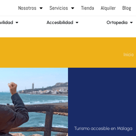
Nosotros
Servicios
Tienda
Alquiler
Blog
Abrir Movilidad
Abrir Accesibilidad
Abr
ilidad
Accesibilidad
Ortopedia
Inicio
Turismo accesible en Málaga