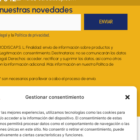
g
o
d
b
a
 nuestras novedades
r
o
i
e
p
a
k
n
p
m
legal
y la
Política de privacidad
.
RODISCAP.S. L; Finalidad: envío de información sobre productos y
. Legitimación: consentimiento; Destinatarios: no se comunicarán los datos
legal; Derechos: acceder, rectificar y suprimir los datos, así como otros
 la información adicional. Más información en nuestra Política de
on necesarios para llevar a cabo el proceso de envío.
Gestionar consentimiento
 las mejores experiencias, utilizamos tecnologías como las cookies para
o acceder a la información del dispositivo. El consentimiento de estas
 nos permitirá procesar datos como el comportamiento de navegación o las
ones únicas en este sitio. No consentir o retirar el consentimiento, puede
tivamente a ciertas características y funciones.