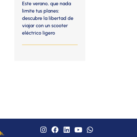
Este verano, que nada
limite tus planes:
descubre la libertad de
viajar con un scooter
eléctrico ligero
I
F
L
Y
W
h.
n
a
i
o
h