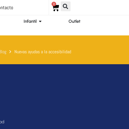
0
Carrito
ntacto
ir Ortopedia
Abrir Infantil
Infantil
Outlet
Blog
Nuevas ayudas a la accesibilidad
dad