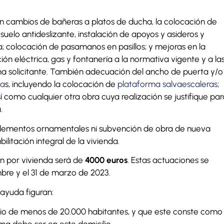
en cambios de bañeras a platos de ducha, la colocación de
suelo antideslizante, instalación de apoyos y asideros y
ía; colocación de pasamanos en pasillos; y mejoras en la
ión eléctrica, gas y fontanería a la normativa vigente y a la
na solicitante. También adecuación del ancho de puerta y/o
ca
s, incluyendo la colocación de
plataforma salvaescaleras
;
í como cualquier otra obra cuya realización se justifique par
.
elementos ornamentales ni subvención de obra de nueva
litación integral de la vivienda.
n por vivienda será de
4000 euros
. Estas actuaciones se
mbre y el 31 de marzo de 2023.
a ayuda figuran:
io de menos de 20.000 habitantes, y que este conste como
ma debe ser en este domicilio.