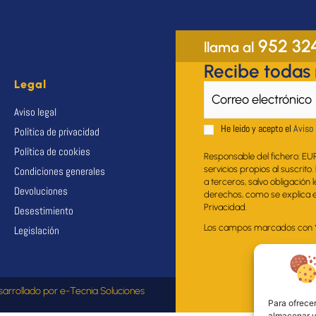
952 32
llama al
Recibe todas
Legal
Aviso legal
He leido y acepto el
Aviso 
Política de privacidad
Política de cookies
Responsable del fichero: EU
servicios propios al suscrito
Condiciones generales
a terceros, salvo obligación 
Devoluciones
derechos, como se explica en
Privacidad.
Desestimiento
Los campos marcados con * s
Legislación
sarrollado por
e-Tecnia Soluciones
Para ofrecer
almacenar y/