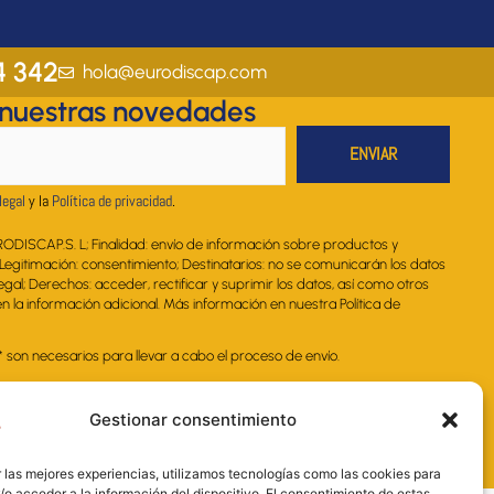
s
c
n
u
a
t
e
k
t
t
a
b
e
u
s
4 342
hola@eurodiscap.com
g
o
d
b
a
 nuestras novedades
r
o
i
e
p
a
k
n
p
m
legal
y la
Política de privacidad
.
RODISCAP.S. L; Finalidad: envío de información sobre productos y
. Legitimación: consentimiento; Destinatarios: no se comunicarán los datos
legal; Derechos: acceder, rectificar y suprimir los datos, así como otros
 la información adicional. Más información en nuestra Política de
on necesarios para llevar a cabo el proceso de envío.
Gestionar consentimiento
 las mejores experiencias, utilizamos tecnologías como las cookies para
o acceder a la información del dispositivo. El consentimiento de estas