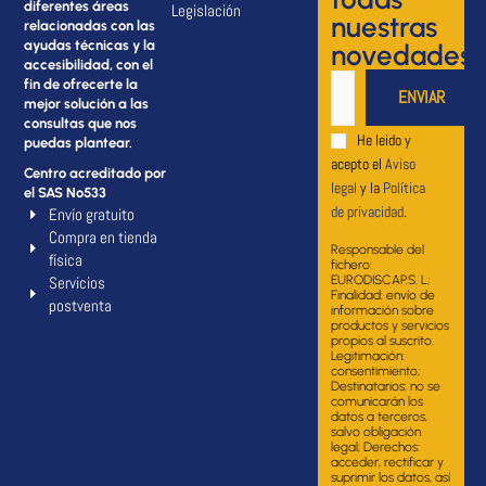
diferentes áreas
Legislación
nuestras
relacionadas con las
ayudas técnicas y la
novedades
accesibilidad, con el
fin de ofrecerte la
mejor solución a las
consultas que nos
He leido y
puedas plantear.
acepto el
Aviso
Centro acreditado por
legal
y la
Política
el SAS Nº533
de privacidad
.
Envío gratuito
Compra en tienda
Responsable del
física
fichero:
Servicios
EURODISCAP.S. L;
Finalidad: envío de
postventa
información sobre
productos y servicios
propios al suscrito.
Legitimación:
consentimiento;
Destinatarios: no se
comunicarán los
datos a terceros,
salvo obligación
legal; Derechos:
acceder, rectificar y
suprimir los datos, así