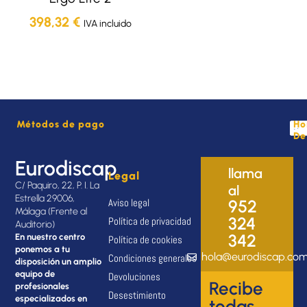
398,32
€
IVA incluido
Métodos de pago
Ho
De
Eurodiscap
llama
Legal
C/ Paquiro, 22, P. I. La
al
Estrella 29006,
Aviso legal
952
Málaga (Frente al
324
Política de privacidad
Auditorio)
342
En nuestro centro
Política de cookies
ponemos a tu
hola@eurodiscap.co
Condiciones generales
disposición un amplio
equipo de
Devoluciones
Recibe
profesionales
Desestimiento
especializados en
todas