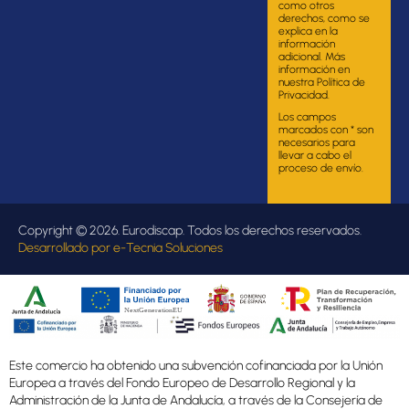
como otros
derechos, como se
explica en la
información
adicional. Más
información en
nuestra Política de
Privacidad.
Los campos
marcados con * son
necesarios para
llevar a cabo el
proceso de envío.
Copyright © 2026. Eurodiscap. Todos los derechos reservados.
Desarrollado por
e-Tecnia Soluciones
Este comercio ha obtenido una subvención cofinanciada por la Unión
Europea a través del Fondo Europeo de Desarrollo Regional y la
Administración de la Junta de Andalucía, a través de la Consejería de