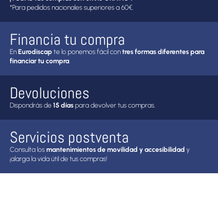
*Para pedidos nacionales superiores a 60€.
Financia tu compra
En
Eurodiscap
te lo ponemos fácil con
tres formas diferentes para
financiar tu compra
.
Devoluciones
Dispondrás de
15 días
para devolver tus compras.
Servicios postventa
Consulta los
mantenimientos de movilidad y accesibilidad
y
¡alarga la vida útil de tus compras!