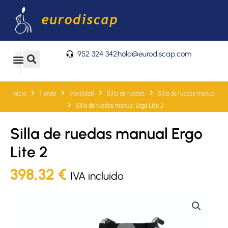
Ir
al
contenido
952 324 342
hola@eurodiscap.com
0
Carrito
Inicio
Tienda
Movilidad
Silla de ruedas
Silla de ruedas manual
Silla de ruedas manual Ergo Lite 2
Silla de ruedas manual Ergo
Lite 2
398,32
€
IVA incluido