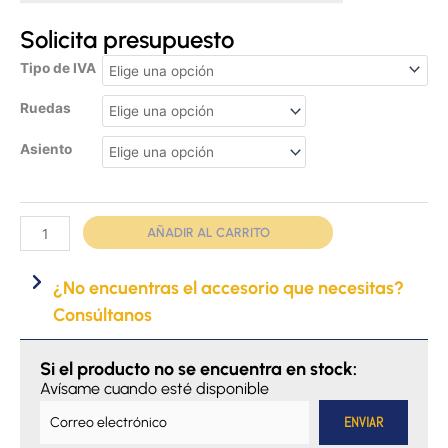
Solicita presupuesto
Silla
Tipo de IVA
de
Ruedas
ruedas
manual
Asiento
Ergo
Lite
2
cantidad
AÑADIR AL CARRITO
¿No encuentras el accesorio que necesitas?
Consúltanos
Si el producto no se encuentra en stock:
Avísame cuando esté disponible