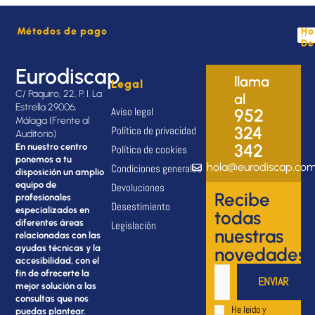
Métodos de pago
Ho
De
Eurodiscap
llama
Legal
C/ Paquiro, 22, P. I. La
al
Estrella 29006,
Aviso legal
952
Málaga (Frente al
324
Política de privacidad
Auditorio)
342
En nuestro centro
Política de cookies
ponemos a tu
hola@eurodiscap.co
Condiciones generales
disposición un amplio
equipo de
Devoluciones
Recibe
profesionales
Desestimiento
especializados en
todas
diferentes áreas
Legislación
nuestras
relacionadas con las
ayudas técnicas y la
novedades
accesibilidad, con el
fin de ofrecerte la
mejor solución a las
consultas que nos
He leido y
puedas plantear.