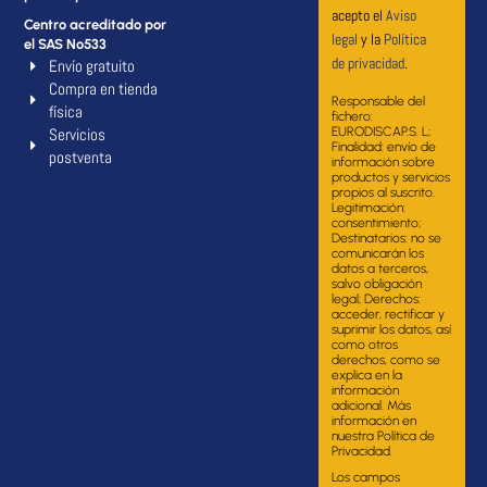
acepto el
Aviso
Centro acreditado por
legal
y la
Política
el SAS Nº533
de privacidad
.
Envío gratuito
Compra en tienda
Responsable del
física
fichero:
Servicios
EURODISCAP.S. L;
Finalidad: envío de
postventa
información sobre
productos y servicios
propios al suscrito.
Legitimación:
consentimiento;
Destinatarios: no se
comunicarán los
datos a terceros,
salvo obligación
legal; Derechos:
acceder, rectificar y
suprimir los datos, así
como otros
derechos, como se
explica en la
información
adicional. Más
información en
nuestra Política de
Privacidad.
Los campos