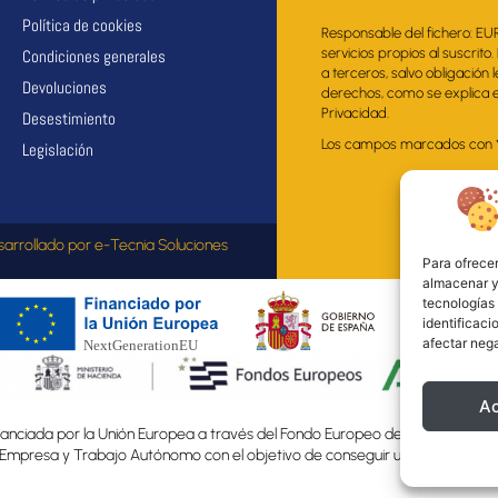
Política de cookies
Responsable del fichero: EU
servicios propios al suscrito
Condiciones generales
a terceros, salvo obligación 
Devoluciones
derechos, como se explica en
Privacidad.
Desestimiento
Los campos marcados con * s
Legislación
sarrollado por
e-Tecnia Soluciones
Para ofrecer
almacenar y/
tecnologías
identificaci
afectar nega
A
nciada por la Unión Europea a través del Fondo Europeo de Desarrollo Regio
, Empresa y Trabajo Autónomo con el objetivo de conseguir un tejido empre