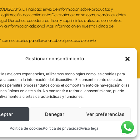
RODISCAP.S. L; Finalidad: envío de información sobre productos y
. Legitimación: consentimiento; Destinatarios: no se comunicarán los datos
legal; Derechos: acceder, rectificar y suprimir los datos, así como otros
 la información adicional. Más información en nuestra Política de
on necesarios para llevar a cabo el proceso de envío.
Gestionar consentimiento
 las mejores experiencias, utilizamos tecnologías como las cookies para
o acceder a la información del dispositivo. El consentimiento de estas
 nos permitirá procesar datos como el comportamiento de navegación o las
ones únicas en este sitio. No consentir o retirar el consentimiento, puede
tivamente a ciertas características y funciones.
ceptar
Denegar
Ver preferencias
nal y la Administración de la Junta de
sarial más competitivo.
Política de cookies
Política de privacidad
Aviso legal