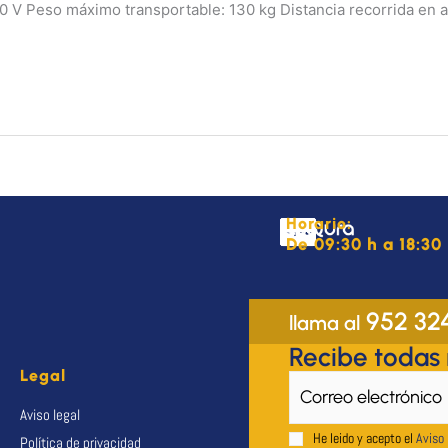
40 V Peso máximo transportable: 130 kg Distancia recorrida en
Horario:
De 09:30 h a 18:30 
952 32
llama al
Recibe todas
Legal
Aviso legal
He leido y acepto el
Aviso 
Política de privacidad