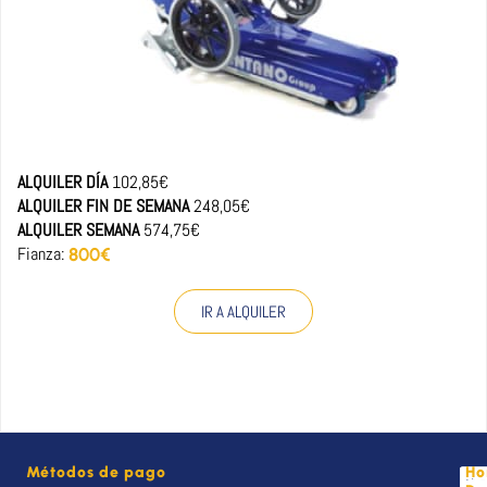
ALQUILER DÍA
102,85€
ALQUILER FIN DE SEMANA
248,05€
ALQUILER SEMANA
574,75€
Fianza:
800€
IR A ALQUILER
Métodos de pago
Ho