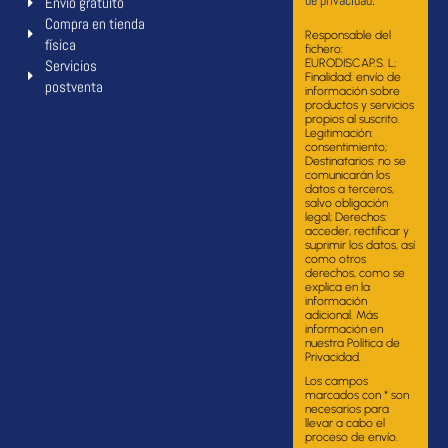
de privacidad
.
Envío gratuito
Compra en tienda
Responsable del
física
fichero:
Servicios
EURODISCAP.S. L;
Finalidad: envío de
postventa
información sobre
productos y servicios
propios al suscrito.
Legitimación:
consentimiento;
Destinatarios: no se
comunicarán los
datos a terceros,
salvo obligación
legal; Derechos:
acceder, rectificar y
suprimir los datos, así
como otros
derechos, como se
explica en la
información
adicional. Más
información en
nuestra Política de
Privacidad.
Los campos
marcados con * son
necesarios para
llevar a cabo el
proceso de envío.