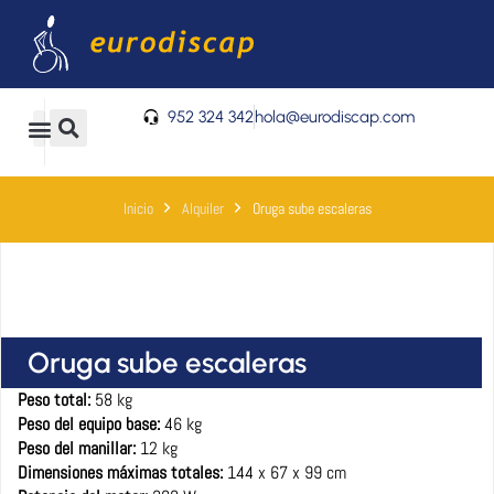
Ir
al
contenido
952 324 342
hola@eurodiscap.com
0
Carrito
Inicio
Alquiler
Oruga sube escaleras
Oruga sube escaleras
Peso total:
58 kg
Peso del equipo base:
46 kg
Peso del manillar:
12 kg
Dimensiones máximas totales:
144 x 67 x 99 cm