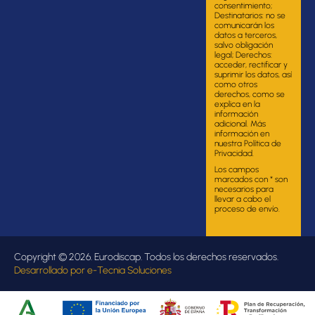
consentimiento;
Destinatarios: no se
comunicarán los
datos a terceros,
salvo obligación
legal; Derechos:
acceder, rectificar y
suprimir los datos, así
como otros
derechos, como se
explica en la
información
adicional. Más
información en
nuestra Política de
Privacidad.
Los campos
marcados con * son
necesarios para
llevar a cabo el
proceso de envío.
Copyright © 2026. Eurodiscap. Todos los derechos reservados.
Desarrollado por
e-Tecnia Soluciones