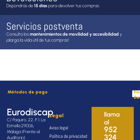
Dispondrás de
15 días
para devolver tus compras.
Servicios postventa
Consulta los
mantenimientos de movilidad y accesibilidad
y
¡alarga la vida útil de tus compras!
Métodos de pago
Ho
De
Eurodiscap
llama
Legal
C/ Paquiro, 22, P. I. La
al
Estrella 29006,
Aviso legal
952
Málaga (Frente al
324
Política de privacidad
Auditorio)