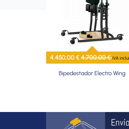
4.450,00
€
4.700,00
€
IVA inclu
Bipedestador Electro Wing
Enví