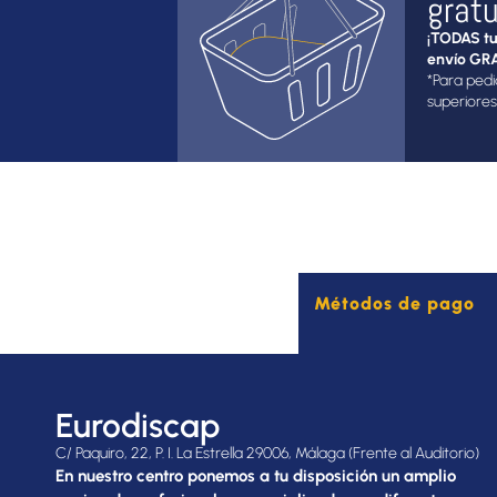
gratu
¡TODAS tu
envío GRA
*Para pedi
superiores
Métodos de pago
Eurodiscap
C/ Paquiro, 22, P. I. La Estrella 29006, Málaga (Frente al Auditorio)
En nuestro centro ponemos a tu disposición un amplio