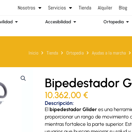
Nosotros
Servicios
Tienda
Alquiler
Blog
Abrir Movilidad
Abrir Accesibilidad
Abr
ilidad
Accesibilidad
Ortopedia
Inicio
Tienda
Ortopedia
Ayudas a la marcha
Bipedestador G
10.362,00
€
Descripción:
El
bipedestador Glider
es una herrami
proporcionar un rango de movimiento a 
mientras fortalece la parte superior. Est
usuarios que buscan mejorar su salud 