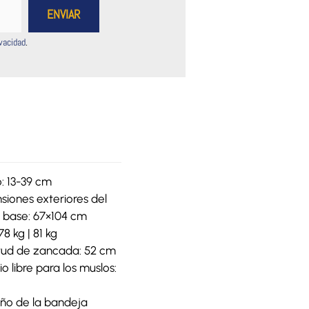
ivacidad
.
: 13-39 cm
siones exteriores del
s base: 67×104 cm
78 kg | 81 kg
tud de zancada: 52 cm
o libre para los muslos:
o de la bandeja