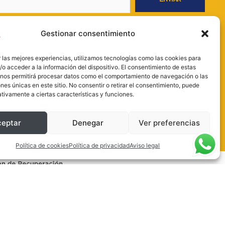
m
legal
y la
Política de privacidad
.
Gestionar consentimiento
RODISCAP.S. L; Finalidad: envío de información sobre productos y
. Legitimación: consentimiento; Destinatarios: no se comunicarán los datos
 las mejores experiencias, utilizamos tecnologías como las cookies para
legal; Derechos: acceder, rectificar y suprimir los datos, así como otros
o acceder a la información del dispositivo. El consentimiento de estas
 la información adicional. Más información en nuestra Política de
 nos permitirá procesar datos como el comportamiento de navegación o las
ones únicas en este sitio. No consentir o retirar el consentimiento, puede
on necesarios para llevar a cabo el proceso de envío.
tivamente a ciertas características y funciones.
ceptar
Denegar
Ver preferencias
Política de cookies
Política de privacidad
Aviso legal
nal y la Administración de la Junta de