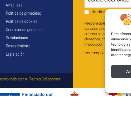
Aviso legal
He leido y acepto el
Aviso 
Política de privacidad
Política de cookies
Responsable del fichero: EU
servicios propios al suscrito
Condiciones generales
Para ofrecer
a terceros, salvo obligación 
Devoluciones
almacenar y/
derechos, como se explica en
tecnologías
Privacidad.
Desestimiento
identificaci
Los campos marcados con * s
Legislación
afectar nega
A
sarrollado por
e-Tecnia Soluciones
nciada por la Unión Europea a través del Fondo Europeo de Desarrollo Regio