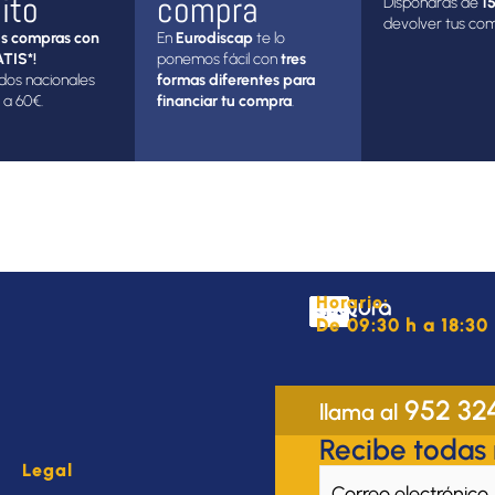
ito
compra
Dispondrás de
15
devolver tus co
s compras con
En
Eurodiscap
te lo
TIS*!
ponemos fácil con
tres
dos nacionales
formas diferentes para
 a 60€.
financiar tu compra
.
Horario:
De 09:30 h a 18:30 
952 32
llama al
Recibe todas
Legal