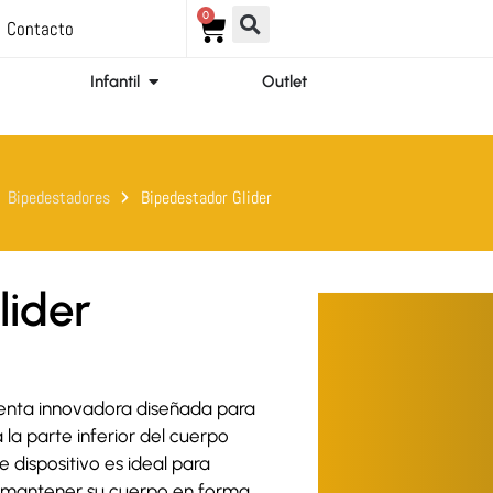
0
Carrito
Contacto
ir Ortopedia
Abrir Infantil
Infantil
Outlet
Bipedestadores
Bipedestador Glider
lider
enta innovadora diseñada para
la parte inferior del cuerpo
e dispositivo es ideal para
y mantener su cuerpo en forma,