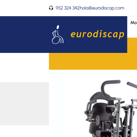
Ir
952 324 342
hola@eurodiscap.com
al
contenido
Mov