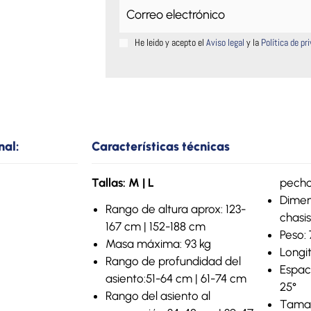
He leido y acepto el
Aviso legal
y la
Política de pr
nal:
Características técnicas
Tallas: M | L
pecho
Dimen
Rango de altura aprox: 123-
chasi
167 cm | 152-188 cm
Peso: 
Masa máxima: 93 kg
Longi
Rango de profundidad del
Espaci
asiento:51-64 cm | 61-74 cm
25°
Rango del asiento al
Tamañ