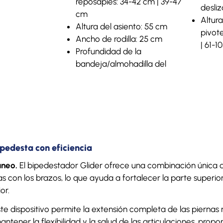
reposapiés: 34-42 cm | 39-47
desli
cm
Altur
Altura del asiento: 55 cm
pivote
Ancho de rodilla: 25 cm
| 61-1
Profundidad de la
bandeja/almohadilla del
ipedesta con eficiencia
áneo.
El bipedestador Glider ofrece una combinación única de
con los brazos, lo que ayuda a fortalecer la parte superio
or.
te dispositivo permite la extensión completa de las piernas 
ntener la flexibilidad y la salud de las articulaciones, prop