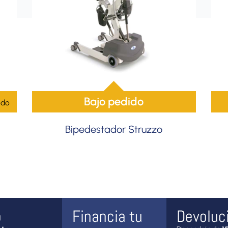
Bajo pedido
ido
Bipedestador Struzzo
o
Financia tu
Devoluc