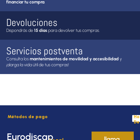
financiar tu compra
.
Devoluciones
Dispondrás de
15 días
para devolver tus compras.
Servicios postventa
Consulta los
mantenimientos de movilidad y accesibilidad
y
¡alarga la vida útil de tus compras!
Métodos de pago
Ho
De
Eurodiscap
llama