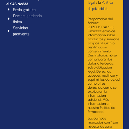
legal
y la
Política
el SAS Nº533
de privacidad
.
Envío gratuito
Compra en tienda
Responsable del
física
fichero:
Servicios
EURODISCAP.S. L;
Finalidad: envío de
postventa
información sobre
productos y servicios
propios al suscrito.
Legitimación:
consentimiento;
Destinatarios: no se
comunicarán los
datos a terceros,
salvo obligación
legal; Derechos:
acceder, rectificar y
suprimir los datos, así
como otros
derechos, como se
explica en la
información
adicional. Más
información en
nuestra Política de
Privacidad.
Los campos
marcados con * son
necesarios para