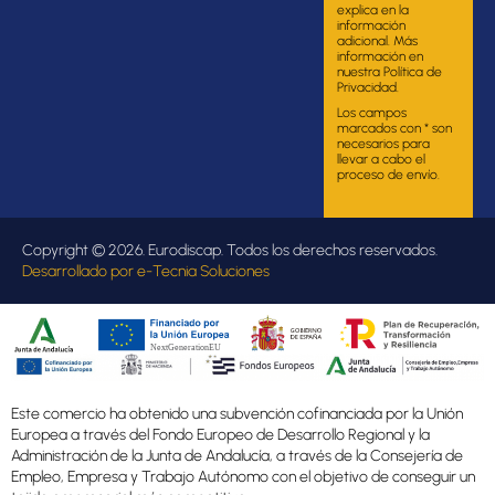
explica en la
información
adicional. Más
información en
nuestra Política de
Privacidad.
Los campos
marcados con * son
necesarios para
llevar a cabo el
proceso de envío.
Copyright © 2026. Eurodiscap. Todos los derechos reservados.
Desarrollado por
e-Tecnia Soluciones
Este comercio ha obtenido una subvención cofinanciada por la Unión
Europea a través del Fondo Europeo de Desarrollo Regional y la
Administración de la Junta de Andalucía, a través de la Consejería de
Empleo, Empresa y Trabajo Autónomo con el objetivo de conseguir un