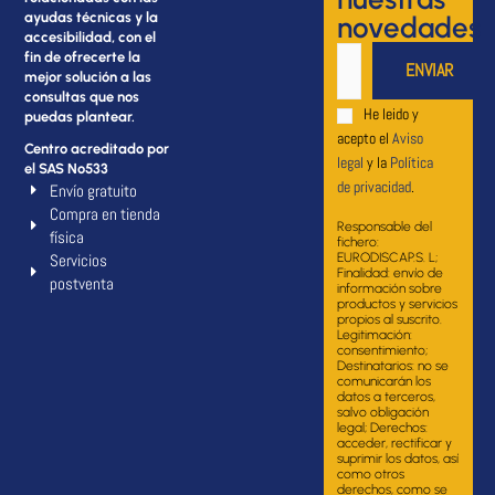
ayudas técnicas y la
novedades
accesibilidad, con el
fin de ofrecerte la
mejor solución a las
consultas que nos
He leido y
puedas plantear.
acepto el
Aviso
Centro acreditado por
legal
y la
Política
el SAS Nº533
de privacidad
.
Envío gratuito
Compra en tienda
Responsable del
física
fichero:
Servicios
EURODISCAP.S. L;
Finalidad: envío de
postventa
información sobre
productos y servicios
propios al suscrito.
Legitimación:
consentimiento;
Destinatarios: no se
comunicarán los
datos a terceros,
salvo obligación
legal; Derechos:
acceder, rectificar y
suprimir los datos, así
como otros
derechos, como se