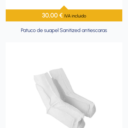
30,00
€
IVA incluido
Patuco de suapel Sanitized antiescaras