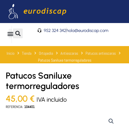
Ir
al
contenido
952 324 342
hola@eurodiscap.com
0
Carrito
Inicio
Tienda
Ortopedia
Antiescaras
Patucos antiescaras
Patucos Saniluxe termorreguladores
Patucos Saniluxe
termorreguladores
45,00
€
IVA incluido
REFERENCIA:
104401