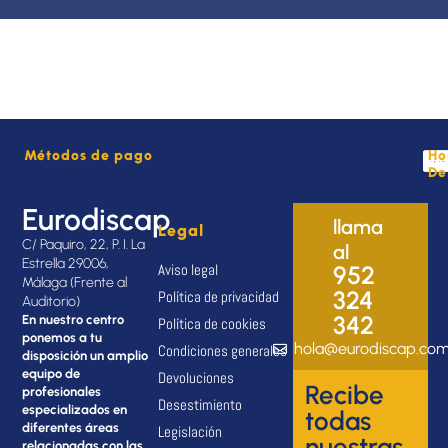
Métodos de pago
Ho
De
Eurodiscap
llama
Legal
C/ Paquiro, 22, P. I. La
al
Estrella 29006,
Aviso legal
952
Málaga (Frente al
324
Política de privacidad
Auditorio)
342
En nuestro centro
Política de cookies
ponemos a tu
hola@eurodiscap.co
Condiciones generales
disposición un amplio
equipo de
Devoluciones
Recibe
profesionales
Desestimiento
especializados en
todas
diferentes áreas
Legislación
nuestras
relacionadas con las