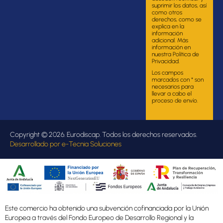
suprimir los datos, así
como otros
derechos, como se
explica en la
información
adicional. Más
información en
nuestra Política de
Privacidad.
Los campos
marcados con * son
necesarios para
llevar a cabo el
proceso de envío.
Copyright © 2026. Eurodiscap. Todos los derechos reservados.
Desarrollado por
e-Tecnia Soluciones
Este comercio ha obtenido una subvención cofinanciada por la Unión
Europea a través del Fondo Europeo de Desarrollo Regional y la