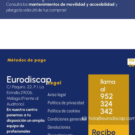
Consulta los
mantenimientos de movilidad y accesibilidad
y
¡alarga la vida útil de tus compras!
Métodos de pago
Ho
De
Eurodiscap
llama
Legal
C/ Paquiro, 22, P. I. La
al
Estrella 29006,
Aviso legal
952
Málaga (Frente al
324
Política de privacidad
Auditorio)
342
En nuestro centro
Política de cookies
ponemos a tu
hola@eurodiscap.co
Condiciones generales
disposición un amplio
equipo de
Devoluciones
Recibe
profesionales