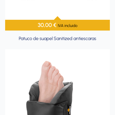
30,00
€
IVA incluido
Patuco de suapel Sanitized antiescaras