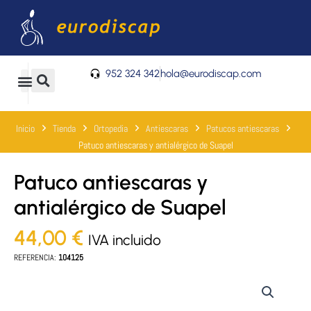
Ir
al
contenido
952 324 342
hola@eurodiscap.com
0
Carrito
Inicio
Tienda
Ortopedia
Antiescaras
Patucos antiescaras
Patuco antiescaras y antialérgico de Suapel
Patuco antiescaras y
antialérgico de Suapel
44,00
€
IVA incluido
REFERENCIA:
104125