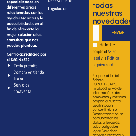
Desestimiento
especializados en
todas
diferentes áreas
Legislación
nuestras
relacionadas con las
ayudas técnicas y la
novedades
accesibilidad, con el
fin de ofrecerte la
mejor solución a las
consultas que nos
He leido y
puedas plantear.
acepto el
Aviso
Centro acreditado por
legal
y la
Política
el SAS Nº533
de privacidad
.
Envío gratuito
Compra en tienda
Responsable del
física
fichero:
Servicios
EURODISCAP.S. L;
Finalidad: envío de
postventa
información sobre
productos y servicios
propios al suscrito.
Legitimación:
consentimiento;
Destinatarios: no se
comunicarán los
datos a terceros,
salvo obligación
legal; Derechos:
acceder, rectificar y