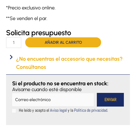
*Precio exclusivo online.
**Se venden el par.
Solicita presupuesto
Patuco
AÑADIR AL CARRITO
antiescaras
y
¿No encuentras el accesorio que necesitas?
antialérgico
Consúltanos
de
Suapel
cantidad
Si el producto no se encuentra en stock:
Avísame cuando esté disponible
He leido y acepto el
Aviso legal
y la
Política de privacidad
.