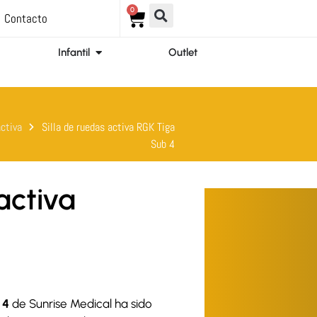
0
Carrito
Contacto
ir Ortopedia
Abrir Infantil
Infantil
Outlet
activa
Silla de ruedas activa RGK Tiga
Sub 4
activa
 4
de Sunrise Medical ha sido