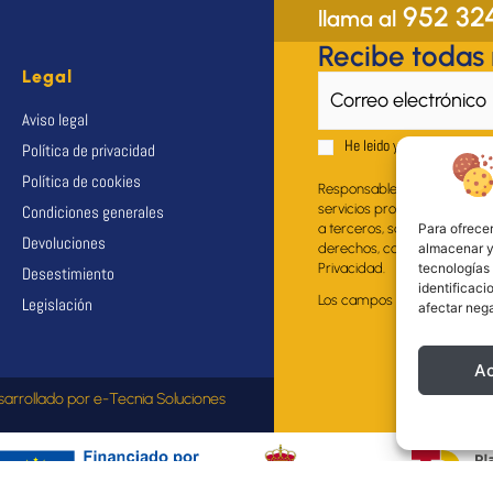
952 32
llama al
Recibe todas
Legal
Aviso legal
He leido y acepto el
Aviso 
Política de privacidad
Política de cookies
Responsable del fichero: EU
servicios propios al suscrito
Condiciones generales
Para ofrecer
a terceros, salvo obligación 
Devoluciones
almacenar y/
derechos, como se explica en
tecnologías
Privacidad.
Desestimiento
identificaci
Los campos marcados con * s
Legislación
afectar nega
A
sarrollado por
e-Tecnia Soluciones