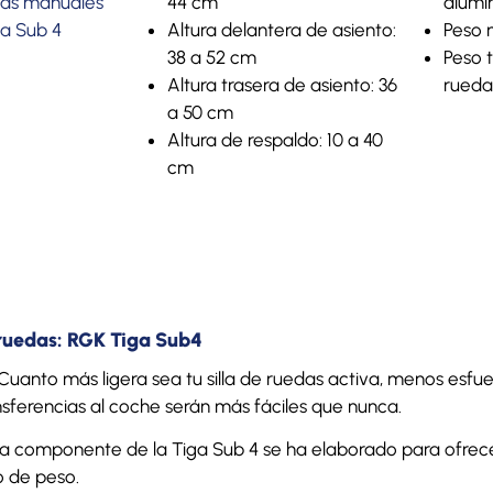
llas manuales
44 cm
alumi
a Sub 4
Altura delantera de asiento:
Peso m
38 a 52 cm
Peso t
Altura trasera de asiento: 36
ruedas
a 50 cm
Altura de respaldo: 10 a 40
cm
e ruedas: RGK Tiga Sub4
Cuanto más ligera sea tu silla de ruedas activa, menos esfue
ansferencias al coche serán más fáciles que nunca.
 componente de la Tiga Sub 4 se ha elaborado para ofrecer
o de peso.