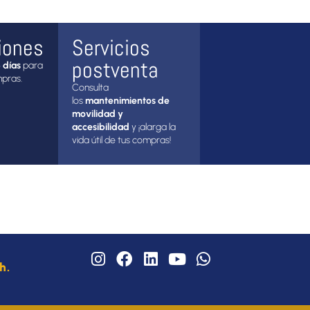
iones
Servicios
postventa
 días
para
mpras.
Consulta
los
mantenimientos de
movilidad y
accesibilidad
y ¡alarga la
vida útil de tus compras!
I
F
L
Y
W
h.
n
a
i
o
h
s
c
n
u
a
t
e
k
t
t