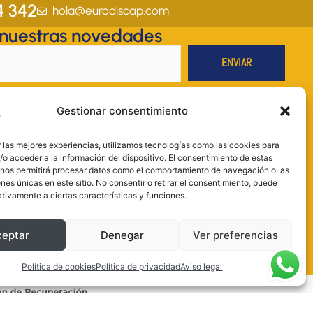
a
b
e
u
s
4 342
hola@eurodiscap.com
g
o
d
b
a
 nuestras novedades
r
o
i
e
p
a
k
n
p
m
legal
y la
Política de privacidad
.
Gestionar consentimiento
RODISCAP.S. L; Finalidad: envío de información sobre productos y
. Legitimación: consentimiento; Destinatarios: no se comunicarán los datos
 las mejores experiencias, utilizamos tecnologías como las cookies para
legal; Derechos: acceder, rectificar y suprimir los datos, así como otros
o acceder a la información del dispositivo. El consentimiento de estas
 la información adicional. Más información en nuestra Política de
 nos permitirá procesar datos como el comportamiento de navegación o las
ones únicas en este sitio. No consentir o retirar el consentimiento, puede
on necesarios para llevar a cabo el proceso de envío.
tivamente a ciertas características y funciones.
ceptar
Denegar
Ver preferencias
Política de cookies
Política de privacidad
Aviso legal