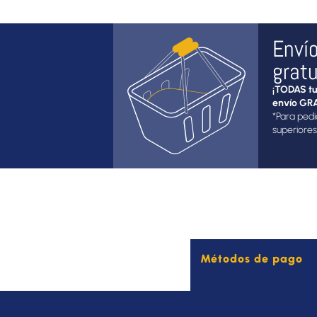
Enví
gratu
¡TODAS tu
envío GRA
*Para pedi
superiores
Métodos de pago