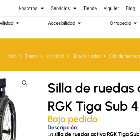
Nosotros
Servicios
Tienda
Alquiler
Blog
Abrir Movilidad
Abrir Accesibilidad
Abr
ilidad
Accesibilidad
Ortopedia
Inicio
Tienda
Movilidad
Silla de ruedas
Silla de ruedas 
Silla de ruedas 
RGK Tiga Sub 4
Bajo pedido
Descripción:
La
silla de ruedas activa RGK Tiga Sub