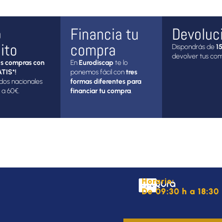
o
Financia tu
Devoluc
ito
compra
Dispondrás de
15
devolver tus co
s compras con
En
Eurodiscap
te lo
TIS*!
ponemos fácil con
tres
dos nacionales
formas diferentes para
 a 60€.
financiar tu compra
.
Horario:
De 09:30 h a 18:30 