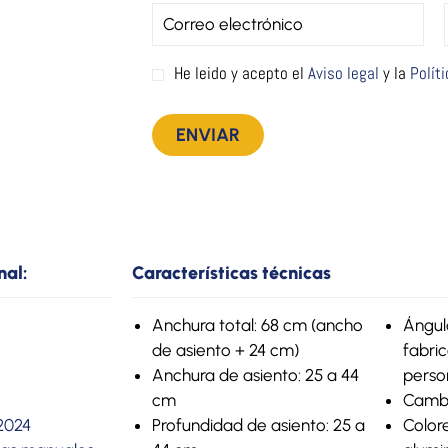
He leido y acepto el
Aviso legal
y la
Polít
nal:
Características técnicas
Anchura total: 68 cm (ancho
Ángul
de asiento + 24 cm)
fabri
Anchura de asiento: 25 a 44
perso
cm
Camber
2024
Profundidad de asiento: 25 a
Colore