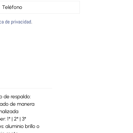
ica de privacidad
.
o de respaldo:
cado de manera
nalizada
: 1° | 2° | 3°
s: aluminio brillo o