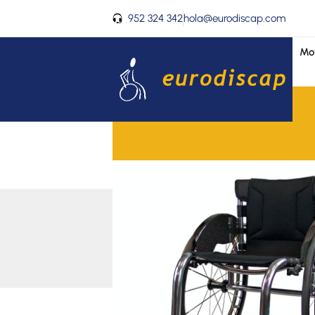
Ir
952 324 342
hola@eurodiscap.com
al
contenido
Mov