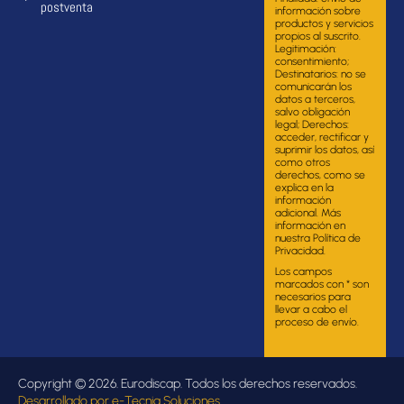
postventa
información sobre
productos y servicios
propios al suscrito.
Legitimación:
consentimiento;
Destinatarios: no se
comunicarán los
datos a terceros,
salvo obligación
legal; Derechos:
acceder, rectificar y
suprimir los datos, así
como otros
derechos, como se
explica en la
información
adicional. Más
información en
nuestra Política de
Privacidad.
Los campos
marcados con * son
necesarios para
llevar a cabo el
proceso de envío.
Copyright © 2026. Eurodiscap. Todos los derechos reservados.
Desarrollado por
e-Tecnia Soluciones