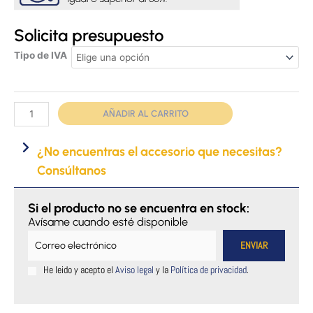
Solicita presupuesto
Scooter
Tipo de IVA
Sterling
S425
cantidad
AÑADIR AL CARRITO
¿No encuentras el accesorio que necesitas?
Consúltanos
Si el producto no se encuentra en stock:
Avísame cuando esté disponible
He leido y acepto el
Aviso legal
y la
Política de privacidad
.