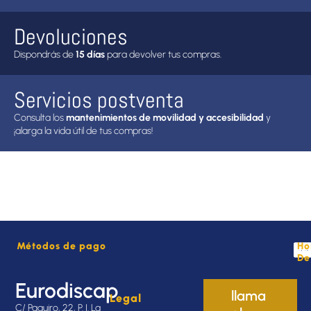
Devoluciones
Dispondrás de
15 días
para devolver tus compras.
Servicios postventa
Consulta los
mantenimientos de movilidad y accesibilidad
y
¡alarga la vida útil de tus compras!
Métodos de pago
Ho
De
Eurodiscap
llama
Legal
C/ Paquiro, 22, P. I. La