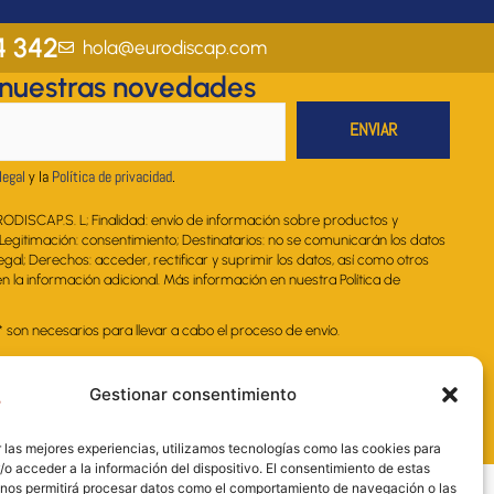
t
e
k
t
t
a
b
e
u
s
4 342
hola@eurodiscap.com
g
o
d
b
a
 nuestras novedades
r
o
i
e
p
a
k
n
p
m
legal
y la
Política de privacidad
.
RODISCAP.S. L; Finalidad: envío de información sobre productos y
. Legitimación: consentimiento; Destinatarios: no se comunicarán los datos
legal; Derechos: acceder, rectificar y suprimir los datos, así como otros
 la información adicional. Más información en nuestra Política de
on necesarios para llevar a cabo el proceso de envío.
Gestionar consentimiento
 las mejores experiencias, utilizamos tecnologías como las cookies para
o acceder a la información del dispositivo. El consentimiento de estas
 nos permitirá procesar datos como el comportamiento de navegación o las