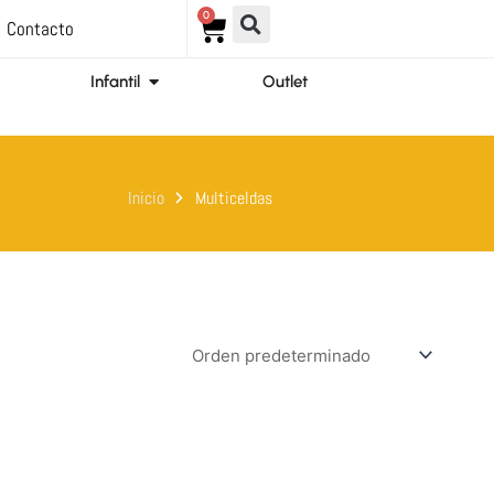
0
Carrito
Contacto
ir Ortopedia
Abrir Infantil
Infantil
Outlet
Inicio
Multiceldas