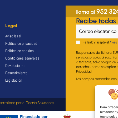
952 32
llama al
Recibe todas
Legal
Aviso legal
He leido y acepto el
Aviso 
Política de privacidad
Política de cookies
Responsable del fichero: EU
servicios propios al suscrito
Condiciones generales
a terceros, salvo obligación 
Devoluciones
derechos, como se explica en
Privacidad.
Desestimiento
Los campos marcados con * s
Legislación
sarrollado por
e-Tecnia Soluciones
Para ofrecer
almacenar y/
tecnologías