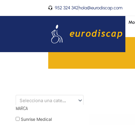
Ir
952 324 342
hola@eurodiscap.com
al
contenido
Mov
Selecciona una categoría
MARCA
Sunrise Medical