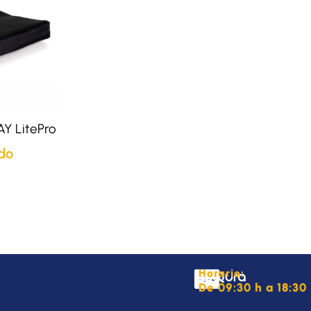
JAY LitePro
do
Horario:
De 09:30 h a 18:30 