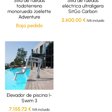
Silla de ruedas
Silla de ruedas
todoterreno
eléctrica ultraligera
monorueda Joëlette
SitGo Carbon
Adventure
2.600,00
€
IVA incluido
Bajo pedido
Elevador de piscina I-
Swim 3
7.155,72
€
IVA incluido