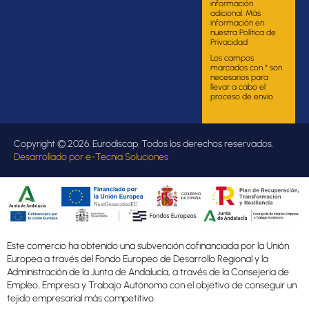
información
adicional. Más
información en
nuestra Política de
Privacidad.
Los campos
marcados con * son
necesarios para
llevar a cabo el
proceso de envío.
Copyright © 2026. Eurodiscap. Todos los derechos reservados.
Desarrollado por
e-Tecnia Soluciones
Este comercio ha obtenido una subvención cofinanciada por la Unión
Europea a través del Fondo Europeo de Desarrollo Regional y la
Administración de la Junta de Andalucía, a través de la Consejería de
Empleo, Empresa y Trabajo Autónomo con el objetivo de conseguir un
tejido empresarial más competitivo.