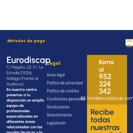
Métodos de pago
Ho
De
Eurodiscap
llama
Legal
C/ Paquiro, 22, P. I. La
al
Estrella 29006,
Aviso legal
952
Málaga (Frente al
324
Política de privacidad
Auditorio)
342
En nuestro centro
Política de cookies
ponemos a tu
hola@eurodiscap.co
Condiciones generales
disposición un amplio
equipo de
Devoluciones
Recibe
profesionales
Desestimiento
especializados en
todas
diferentes áreas
Legislación
nuestras
relacionadas con las
ayudas técnicas y la