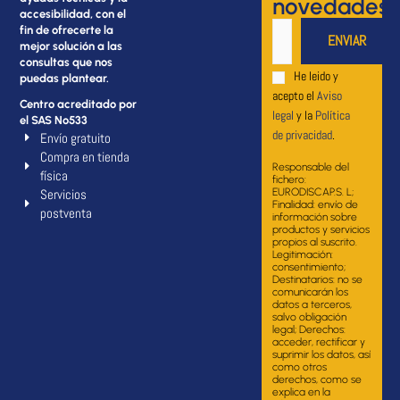
novedades
accesibilidad, con el
fin de ofrecerte la
mejor solución a las
consultas que nos
He leido y
puedas plantear.
acepto el
Aviso
Centro acreditado por
legal
y la
Política
el SAS Nº533
de privacidad
.
Envío gratuito
Compra en tienda
Responsable del
física
fichero:
Servicios
EURODISCAP.S. L;
Finalidad: envío de
postventa
información sobre
productos y servicios
propios al suscrito.
Legitimación:
consentimiento;
Destinatarios: no se
comunicarán los
datos a terceros,
salvo obligación
legal; Derechos:
acceder, rectificar y
suprimir los datos, así
como otros
derechos, como se
explica en la