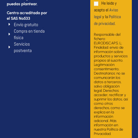
He leido y
puedas plantear.
acepto el
Aviso
Centro acreditado por
legal
y la
Política
el SAS Nº533
de privacidad
.
Envío gratuito
Compra en tienda
Responsable del
física
fichero:
Servicios
EURODISCAP.S. L;
Finalidad: envío de
postventa
información sobre
productos y servicios
propios al suscrito.
Legitimación:
consentimiento;
Destinatarios: no se
comunicarán los
datos a terceros,
salvo obligación
legal; Derechos:
acceder, rectificar y
suprimir los datos, así
como otros
derechos, como se
explica en la
información
adicional. Más
información en
nuestra Política de
Privacidad.