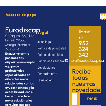
Métodos de pago
Ho
De
Eurodiscap
llama
Legal
C/ Paquiro, 22, P. I. La
al
Estrella 29006,
Aviso legal
952
Málaga (Frente al
324
Política de privacidad
Auditorio)
342
En nuestro centro
Política de cookies
ponemos a tu
hola@eurodiscap.co
Condiciones generales
disposición un amplio
equipo de
Devoluciones
Recibe
profesionales
Desestimiento
especializados en
todas
diferentes áreas
Legislación
nuestras
relacionadas con las
ayudas técnicas y la
novedades
accesibilidad, con el
fin de ofrecerte la
mejor solución a las
consultas que nos