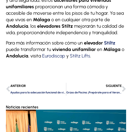
y alta seguridad, estos
ascensores para viviendas
unifamiliares
proporcionan una forma cómoda y
accesible de moverse entre los pisos de tu hogar. Ya sea
que vivas en
Málaga
o en cualquier otra parte de
Andalucía
, los
elevadores Stiltz
mejorarán tu calidad de
vida, proporcionándote independencia y tranquilidad.
Para más información sobre cómo un
elevador
Stiltz
puede transformar tu
vivienda unifamiliar
en
Málaga
o
Andalucía
, visita
Eurodiscap
y
Stiltz Lifts
.
Ant
Si
ANTERIOR
SIGUIENTE
Ayudas para la adecuación funcional de viviendas en Málaga
Grúas de Piscina: ¡Prepárate para el Verano con Eurodiscap!
Noticias recientes