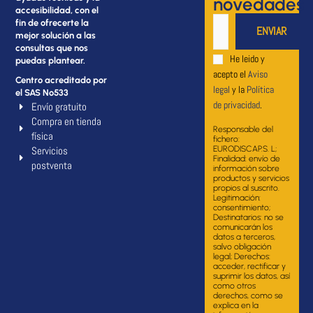
novedades
accesibilidad, con el
fin de ofrecerte la
mejor solución a las
consultas que nos
He leido y
puedas plantear.
acepto el
Aviso
Centro acreditado por
legal
y la
Política
el SAS Nº533
de privacidad
.
Envío gratuito
Compra en tienda
Responsable del
física
fichero:
Servicios
EURODISCAP.S. L;
Finalidad: envío de
postventa
información sobre
productos y servicios
propios al suscrito.
Legitimación:
consentimiento;
Destinatarios: no se
comunicarán los
datos a terceros,
salvo obligación
legal; Derechos:
acceder, rectificar y
suprimir los datos, así
como otros
derechos, como se
explica en la