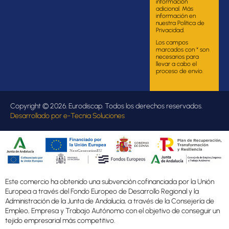
información
adicional. Más
información en
nuestra Política de
Privacidad.
Los campos
marcados con * son
necesarios para
llevar a cabo el
proceso de envío.
Copyright © 2026. Eurodiscap. Todos los derechos reservados.
Desarrollado por
e-Tecnia Soluciones
Este comercio ha obtenido una subvención cofinanciada por la Unión
Europea a través del Fondo Europeo de Desarrollo Regional y la
Administración de la Junta de Andalucía, a través de la Consejería de
Empleo, Empresa y Trabajo Autónomo con el objetivo de conseguir un
tejido empresarial más competitivo.