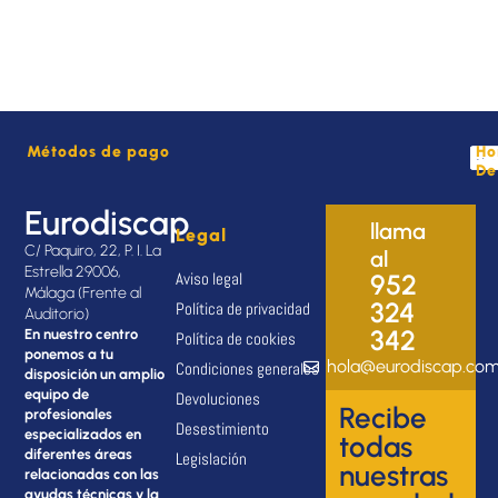
Métodos de pago
Ho
De
Eurodiscap
llama
Legal
C/ Paquiro, 22, P. I. La
al
Estrella 29006,
Aviso legal
952
Málaga (Frente al
324
Política de privacidad
Auditorio)
342
En nuestro centro
Política de cookies
ponemos a tu
hola@eurodiscap.co
Condiciones generales
disposición un amplio
equipo de
Devoluciones
Recibe
profesionales
Desestimiento
especializados en
todas
diferentes áreas
Legislación
nuestras
relacionadas con las
ayudas técnicas y la