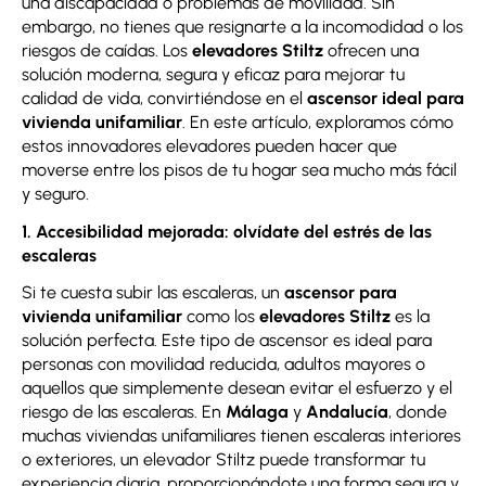
una discapacidad o problemas de movilidad. Sin
embargo, no tienes que resignarte a la incomodidad o los
riesgos de caídas. Los
elevadores Stiltz
ofrecen una
solución moderna, segura y eficaz para mejorar tu
calidad de vida, convirtiéndose en el
ascensor ideal para
vivienda unifamiliar
. En este artículo, exploramos cómo
estos innovadores elevadores pueden hacer que
moverse entre los pisos de tu hogar sea mucho más fácil
y seguro.
1. Accesibilidad mejorada: olvídate del estrés de las
escaleras
Si te cuesta subir las escaleras, un
ascensor para
vivienda unifamiliar
como los
elevadores Stiltz
es la
solución perfecta. Este tipo de ascensor es ideal para
personas con movilidad reducida, adultos mayores o
aquellos que simplemente desean evitar el esfuerzo y el
riesgo de las escaleras. En
Málaga
y
Andalucía
, donde
muchas viviendas unifamiliares tienen escaleras interiores
o exteriores, un elevador Stiltz puede transformar tu
experiencia diaria, proporcionándote una forma segura y