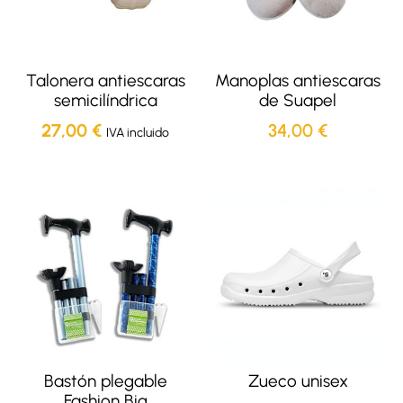
Talonera antiescaras
Manoplas antiescaras
semicilíndrica
de Suapel
27,00
€
34,00
€
IVA incluido
Bastón plegable
Zueco unisex
Fashion Big