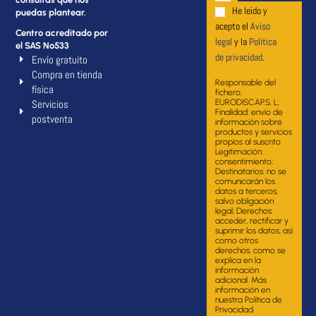
He leido y
puedas plantear.
acepto el
Aviso
Centro acreditado por
legal
y la
Política
el SAS Nº533
de privacidad
.
Envío gratuito
Compra en tienda
Responsable del
física
fichero:
Servicios
EURODISCAP.S. L;
Finalidad: envío de
postventa
información sobre
productos y servicios
propios al suscrito.
Legitimación:
consentimiento;
Destinatarios: no se
comunicarán los
datos a terceros,
salvo obligación
legal; Derechos:
acceder, rectificar y
suprimir los datos, así
como otros
derechos, como se
explica en la
información
adicional. Más
información en
nuestra Política de
Privacidad.