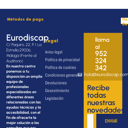
Métodos de pago
Ho
De
Eurodiscap
llama
Legal
C/ Paquiro, 22, P. I. La
al
Estrella 29006,
Aviso legal
952
Málaga (Frente al
324
Política de privacidad
Auditorio)
342
En nuestro centro
Política de cookies
ponemos a tu
hola@eurodiscap.co
Condiciones generales
disposición un amplio
equipo de
Devoluciones
Recibe
profesionales
Desestimiento
especializados en
todas
diferentes áreas
Legislación
nuestras
relacionadas con las
ayudas técnicas y la
novedades
accesibilidad, con el
fin de ofrecerte la
mejor solución a las
consultas que nos