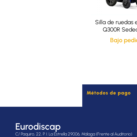
Silla de ruedas 
Q300R Sedeo
Bajo pedi
Métodos de pago
Eurodiscap
C/ Paquiro, 22, P. I. La Estrella 29006, Málaga (Frente al Auditorio)