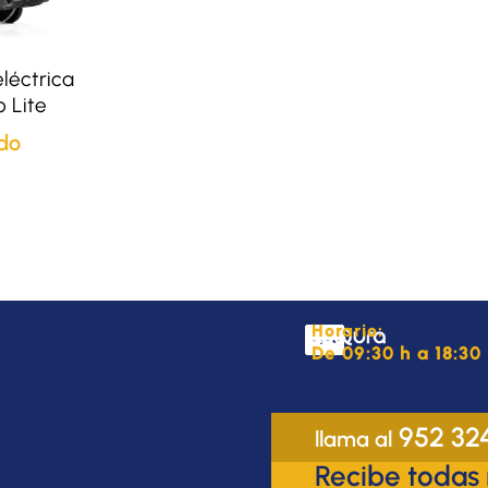
eléctrica
 Lite
do
Horario:
De 09:30 h a 18:30 
952 32
llama al
Recibe todas