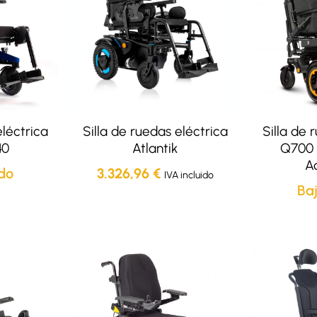
eléctrica
Silla de ruedas eléctrica
Silla de 
40
Atlantik
Q700 
A
do
3.326,96
€
IVA incluido
Ba