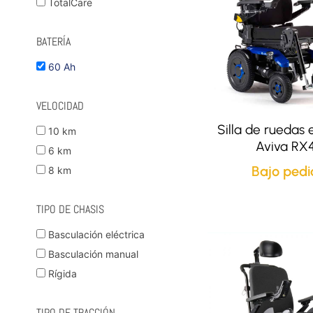
TotalCare
BATERÍA
60 Ah
VELOCIDAD
Silla de ruedas 
10 km
Aviva RX
6 km
Bajo pedi
8 km
TIPO DE CHASIS
Basculación eléctrica
Basculación manual
Rígida
TIPO DE TRACCIÓN