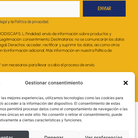
a
k
n
p
m
legal
y la
Política de privacidad
.
RODISCAP.S. L; Finalidad: envío de información sobre productos y
. Legitimación: consentimiento; Destinatarios: no se comunicarán los datos
legal; Derechos: acceder, rectificar y suprimir los datos, así como otros
 la información adicional. Más información en nuestra Política de
on necesarios para llevar a cabo el proceso de envío.
Gestionar consentimiento
 las mejores experiencias, utilizamos tecnologías como las cookies para
o acceder a la información del dispositivo. El consentimiento de estas
 nos permitirá procesar datos como el comportamiento de navegación o las
ones únicas en este sitio. No consentir o retirar el consentimiento, puede
tivamente a ciertas características y funciones.
ceptar
Denegar
Ver preferencias