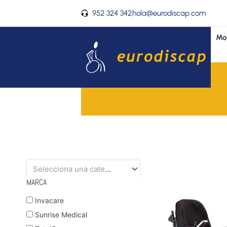
Ir
952 324 342
hola@eurodiscap.com
al
contenido
Mov
Selecciona una categoría
MARCA
Invacare
Sunrise Medical