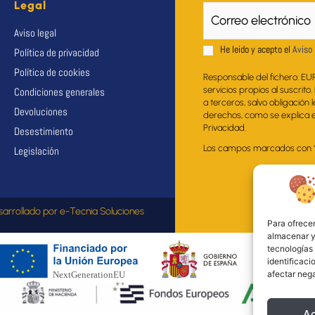
Legal
Aviso legal
He leido y acepto el
Aviso 
Política de privacidad
Política de cookies
Responsable del fichero: EU
servicios propios al suscrito
Condiciones generales
a terceros, salvo obligación 
Devoluciones
derechos, como se explica en
Privacidad.
Desestimiento
Los campos marcados con * s
Legislación
sarrollado por
e-Tecnia Soluciones
Para ofrecer
almacenar y/
tecnologías
identificaci
afectar nega
A