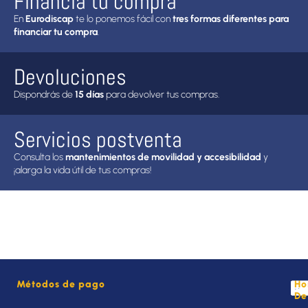
Financia tu compra
En
Eurodiscap
te lo ponemos fácil con
tres formas diferentes para
financiar tu compra
.
Devoluciones
Dispondrás de
15 días
para devolver tus compras.
Servicios postventa
Consulta los
mantenimientos de movilidad y accesibilidad
y
¡alarga la vida útil de tus compras!
Métodos de pago
Ho
De