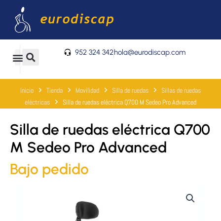
Ir
al
contenido
952 324 342
hola@eurodiscap.com
0
Carrito
Inicio
Tienda
Movilidad
Silla de ruedas
Sillas de ruedas
eléctricas
Silla de ruedas eléctrica Q700 M Sedeo Pro Advanced
Silla de ruedas eléctrica Q700
M Sedeo Pro Advanced
Bajo pedido