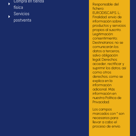
Compra en tienda
Responsable del
física
fichero:
Servicios
EURODISCAP.S. L;
Finalidad: envío de
postventa
información sobre
productos y servicios
propios al suscrito.
Legitimación:
consentimiento;
Destinatarios: no se
comunicarán los
datos a terceros,
salvo obligación
legal; Derechos:
acceder, rectificar y
suprimir los datos, así
como otros
derechos, como se
explica en la
información
adicional. Más
información en
nuestra Política de
Privacidad.
Los campos
marcados con * son
necesarios para
llevar a cabo el
proceso de envío.