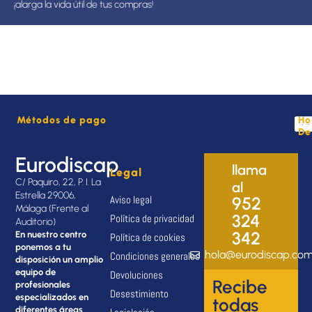
¡alarga la vida útil de tus compras!
Métodos de pago
Ho
De
Eurodiscap
llama
Legal
C/ Paquiro, 22, P. I. La
al
Estrella 29006,
Aviso legal
952
Málaga (Frente al
324
Política de privacidad
Auditorio)
342
En nuestro centro
Política de cookies
ponemos a tu
hola@eurodiscap.co
Condiciones generales
disposición un amplio
equipo de
Devoluciones
Recibe
profesionales
Desestimiento
especializados en
todas
diferentes áreas