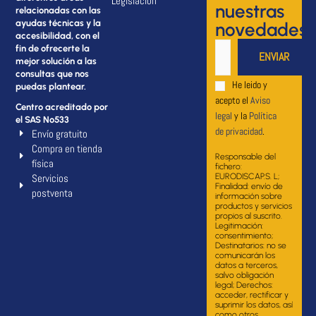
Legislación
nuestras
relacionadas con las
ayudas técnicas y la
novedades
accesibilidad, con el
fin de ofrecerte la
mejor solución a las
consultas que nos
He leido y
puedas plantear.
acepto el
Aviso
Centro acreditado por
legal
y la
Política
el SAS Nº533
de privacidad
.
Envío gratuito
Compra en tienda
Responsable del
física
fichero:
Servicios
EURODISCAP.S. L;
Finalidad: envío de
postventa
información sobre
productos y servicios
propios al suscrito.
Legitimación:
consentimiento;
Destinatarios: no se
comunicarán los
datos a terceros,
salvo obligación
legal; Derechos:
acceder, rectificar y
suprimir los datos, así
como otros