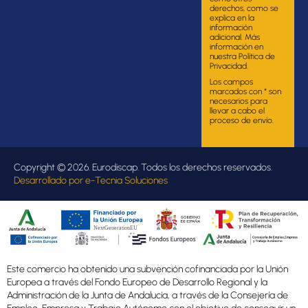
derechos, como se
explica en la
información
adicional. Más
información en
nuestra Política de
Privacidad.
Los campos
marcados con * son
necesarios para
llevar a cabo el
proceso de envío.
Copyright © 2026. Eurodiscap. Todos los derechos reservados.
Desarrollado por
e-Tecnia Soluciones
Este comercio ha obtenido una subvención cofinanciada por la Unión
Europea a través del Fondo Europeo de Desarrollo Regional y la
Administración de la Junta de Andalucía, a través de la Consejería de