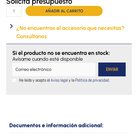
Solicita presupuesto
Elevador
AÑADIR AL CARRITO
de
piscina
¿No encuentras el accesorio que necesitas?
portátil
Consúltanos
BluOne
cantidad
Si el producto no se encuentra en stock:
Avísame cuando esté disponible
He leido y acepto el
Aviso legal
y la
Política de privacidad
.
Documentos e información adicional: