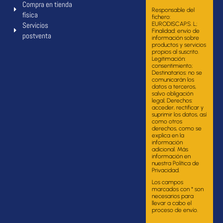
Compra en tienda
Responsable del
física
fichero:
Servicios
EURODISCAP.S. L;
Finalidad: envío de
postventa
información sobre
productos y servicios
propios al suscrito.
Legitimación:
consentimiento;
Destinatarios: no se
comunicarán los
datos a terceros,
salvo obligación
legal; Derechos:
acceder, rectificar y
suprimir los datos, así
como otros
derechos, como se
explica en la
información
adicional. Más
información en
nuestra Política de
Privacidad.
Los campos
marcados con * son
necesarios para
llevar a cabo el
proceso de envío.