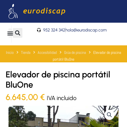
Ir
al
contenido
952 324 342
hola@eurodiscap.com
0
Carrito
Inicio
Tienda
Accesibilidad
Grúa de piscina
Elevador de piscina
portátil BluOne
Elevador de piscina portátil
BluOne
6.645,00
€
IVA incluido