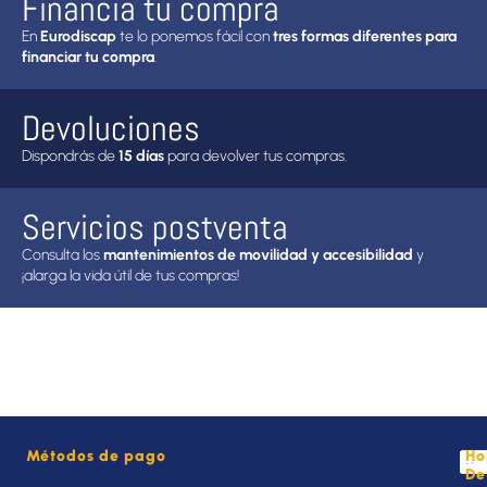
Financia tu compra
En
Eurodiscap
te lo ponemos fácil con
tres formas diferentes para
financiar tu compra
.
Devoluciones
Dispondrás de
15 días
para devolver tus compras.
Servicios postventa
Consulta los
mantenimientos de movilidad y accesibilidad
y
¡alarga la vida útil de tus compras!
Métodos de pago
Ho
De