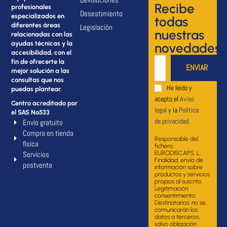
Recibe
profesionales
Desestimiento
especializados en
todas
diferentes áreas
Legislación
nuestras
relacionadas con las
ayudas técnicas y la
novedades
accesibilidad, con el
fin de ofrecerte la
mejor solución a las
consultas que nos
He leido y
puedas plantear.
acepto el
Aviso
Centro acreditado por
legal
y la
Política
el SAS Nº533
de privacidad
.
Envío gratuito
Compra en tienda
Responsable del
física
fichero:
Servicios
EURODISCAP.S. L;
Finalidad: envío de
postventa
información sobre
productos y servicios
propios al suscrito.
Legitimación:
consentimiento;
Destinatarios: no se
comunicarán los
datos a terceros,
salvo obligación