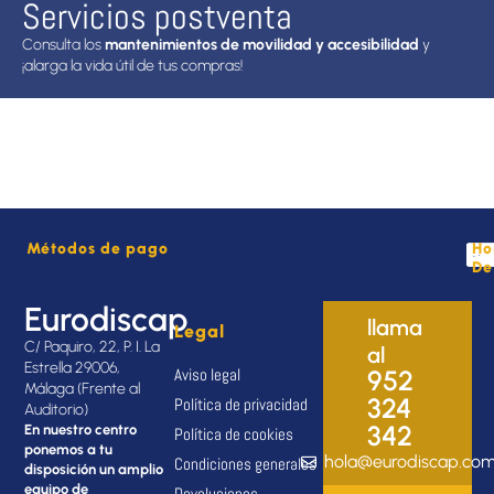
Servicios postventa
Consulta los
mantenimientos de movilidad y accesibilidad
y
¡alarga la vida útil de tus compras!
Métodos de pago
Ho
De
Eurodiscap
llama
Legal
C/ Paquiro, 22, P. I. La
al
Estrella 29006,
Aviso legal
952
Málaga (Frente al
324
Política de privacidad
Auditorio)
342
En nuestro centro
Política de cookies
ponemos a tu
hola@eurodiscap.co
Condiciones generales
disposición un amplio
equipo de
Devoluciones