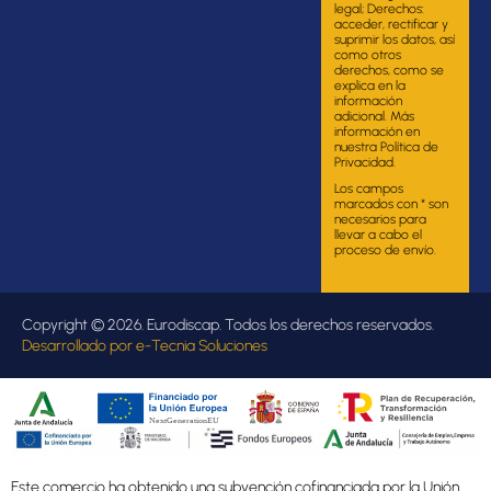
legal; Derechos:
acceder, rectificar y
suprimir los datos, así
como otros
derechos, como se
explica en la
información
adicional. Más
información en
nuestra Política de
Privacidad.
Los campos
marcados con * son
necesarios para
llevar a cabo el
proceso de envío.
Copyright © 2026. Eurodiscap. Todos los derechos reservados.
Desarrollado por
e-Tecnia Soluciones
Este comercio ha obtenido una subvención cofinanciada por la Unión