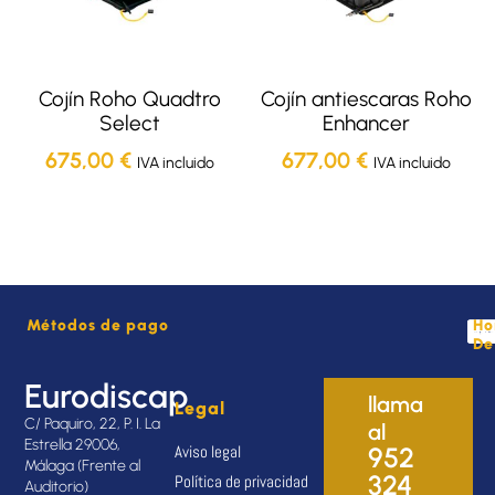
Cojín Roho Quadtro
Cojín antiescaras Roho
Select
Enhancer
675,00
€
677,00
€
IVA incluido
IVA incluido
Métodos de pago
Ho
De
Eurodiscap
llama
Legal
C/ Paquiro, 22, P. I. La
al
Estrella 29006,
Aviso legal
952
Málaga (Frente al
324
Política de privacidad
Auditorio)