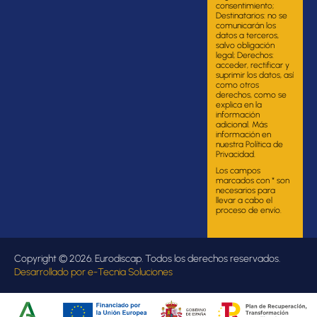
consentimiento;
Destinatarios: no se
comunicarán los
datos a terceros,
salvo obligación
legal; Derechos:
acceder, rectificar y
suprimir los datos, así
como otros
derechos, como se
explica en la
información
adicional. Más
información en
nuestra Política de
Privacidad.
Los campos
marcados con * son
necesarios para
llevar a cabo el
proceso de envío.
Copyright © 2026. Eurodiscap. Todos los derechos reservados.
Desarrollado por
e-Tecnia Soluciones